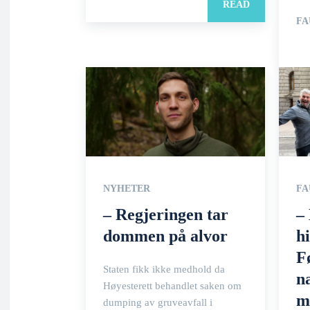
READ
FA
NYHETER
FA
– Regjeringen tar
–
dommen på alvor
hi
F
Staten fikk ikke medhold da
n
Høyesterett behandlet saken om
m
dumping av gruveavfall i