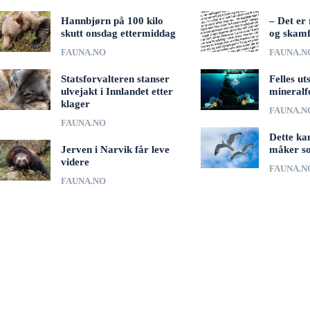
Hannbjørn på 100 kilo
– Det er 
skutt onsdag ettermiddag
og skamf
FAUNA.NO
FAUNA.N
Statsforvalteren stanser
Felles ut
ulvejakt i Innlandet etter
mineralf
klager
FAUNA.N
FAUNA.NO
Dette ka
Jerven i Narvik får leve
måker s
videre
FAUNA.N
FAUNA.NO