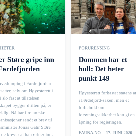
HETER
FORURENSING
er Støre gripe inn
Dommen har et
 Førdefjorden
hull: Det heter
punkt 149
uvedumping i Førdefjorden
tsetter, selv om Høyesterett i
Høyesterett forkastet statens 
i slo fast at tillatelsen
i Førdefjord-saken, men et
skapet bygger driften på, er
forbehold om
ldig. Nå har fire norske
forsyningssikkerhet kan gi en
anisasjoner sendt et brev til
åpning for regjeringen.
tsminister Jonas Gahr Støre
FAUNA.NO
-
17. JUNI 2026
 de krever at han griper inn.