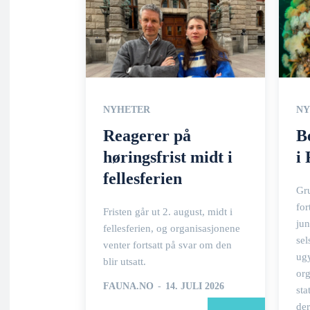
NYHETER
NY
Reagerer på
B
høringsfrist midt i
i
fellesferien
Gr
for
Fristen går ut 2. august, midt i
jun
fellesferien, og organisasjonene
sel
venter fortsatt på svar om den
ugy
blir utsatt.
org
FAUNA.NO
-
14. JULI 2026
sta
der