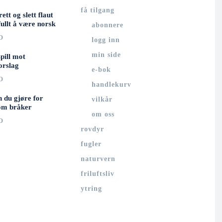
få tilgang
rett og slett flaut
ullt å være norsk
abonnere
O
logg inn
min side
spill mot
orslag
e-bok
O
handlekurv
n du gjøre for
vilkår
om bråker
om oss
O
rovdyr
fugler
naturvern
friluftsliv
ytring