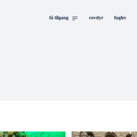
få tilgang
rovdyr
fugler