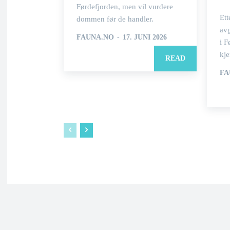
Førdefjorden, men vil vurdere
Ett
dommen før de handler.
av
FAUNA.NO
-
17. JUNI 2026
i F
kje
READ
FA