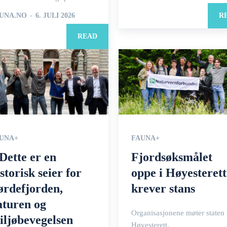
UNA.NO
-
6. JULI 2026
R
READ
UNA+
FAUNA+
 Dette er en
Fjordsøksmålet
storisk seier for
oppe i Høyesterett
ørdefjorden,
krever stans
aturen og
Organisasjonene møter staten 
iljøbevegelsen
Høyesterett.