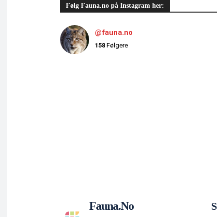
Følg Fauna.no på Instagram her:
@fauna.no
158
Følgere
Fauna.no
S