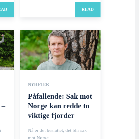
EAD
READ
NYHETER
Påfallende: Sak mot
 –
Norge kan redde to
viktige fjorder
i
Nå er det besluttet, det blir sak
mot Norge.