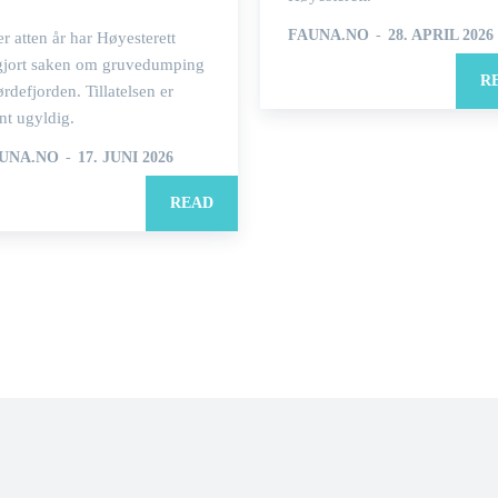
FAUNA.NO
-
28. APRIL 2026
er atten år har Høyesterett
gjort saken om gruvedumping
R
ørdefjorden. Tillatelsen er
nt ugyldig.
UNA.NO
-
17. JUNI 2026
READ