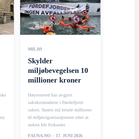
MILJØ
Skylder
miljøbevegelsen 10
millioner kroner
anke
Høyesterett har avgjort
sakskostnadene i Førdefjord-
saken. Staten må betale millioner
 ny
til miljøorganisasjonene etter at
anken ble forkastet.
FAUNA.NO
-
17. JUNI 2026