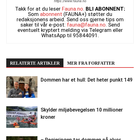
https://www.fauna.no
Takk for at du leser
Fauna.no
.
BLI ABONNENT:
Som
abonnent
(FAUNA+) støtter du
redaksjonens arbeid. Send oss gjerne tips om
saker til vår e-post:
fauna@fauna.no
. Send
eventuelt kryptert melding via Telegram eller
WhatsApp til 95844091.
RELATERTE ARTIKLER
MER FRA FORFATTER
Dommen har et hull: Det heter punkt 149
Skylder miljøbevegelsen 10 millioner
kroner
– Regjeringen tar dommen på alvor