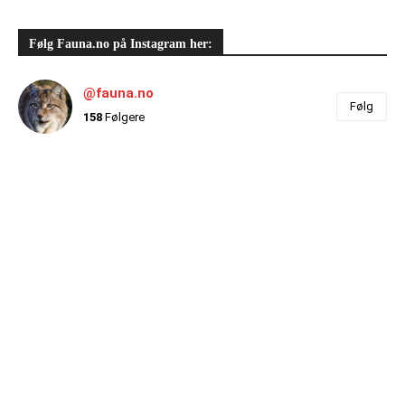
Følg Fauna.no på Instagram her:
@fauna.no
Følg
158
Følgere