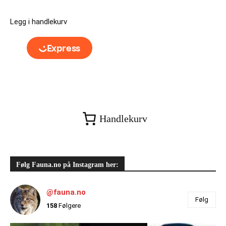
Legg i handlekurv
Handlekurv
Følg Fauna.no på Instagram her:
@fauna.no
Følg
158
Følgere