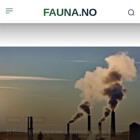
FAUNA.NO
Klima
Nyheter
Klimautslippene stuper, men ikke