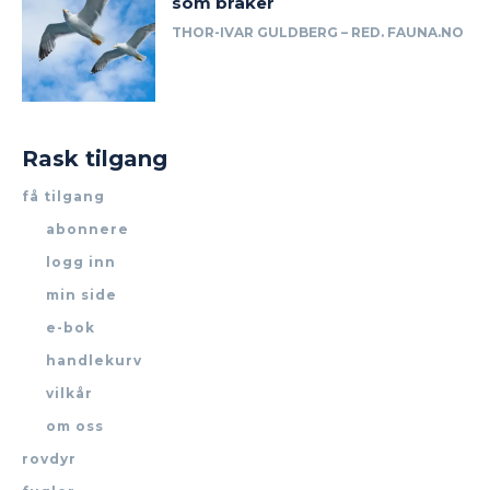
som bråker
THOR-IVAR GULDBERG – RED. FAUNA.NO
Rask tilgang
få tilgang
abonnere
logg inn
min side
e-bok
handlekurv
vilkår
om oss
rovdyr