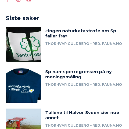
Siste saker
«Ingen naturkatastrofe om Sp
faller fra»
THOR-IVAR GULDBERG – RED. FAUNA.NO
Sp nær sperregrensen på ny
meningsmåling
THOR-IVAR GULDBERG – RED. FAUNA.NO
Tallene til Halvor Sveen sier noe
annet
THOR-IVAR GULDBERG – RED. FAUNA.NO