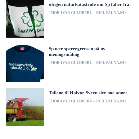
«Ingen naturkatastrofe om Sp faller fra»
THOR-IVAR GULDBERG – RED. FAUNA.NO
Sp nær sperregrensen på ny
meningsmåling
THOR-IVAR GULDBERG – RED. FAUNA.NO
Tallene til Halvor Sveen sier noe annet
THOR-IVAR GULDBERG – RED. FAUNA.NO