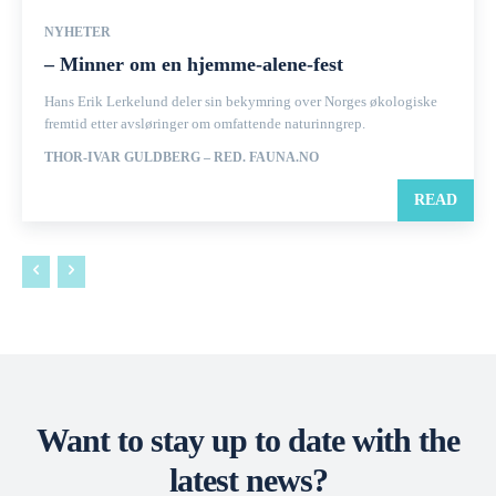
NYHETER
– Minner om en hjemme-alene-fest
Hans Erik Lerkelund deler sin bekymring over Norges økologiske
fremtid etter avsløringer om omfattende naturinngrep.
THOR-IVAR GULDBERG – RED. FAUNA.NO
READ
Want to stay up to date with the
latest news?