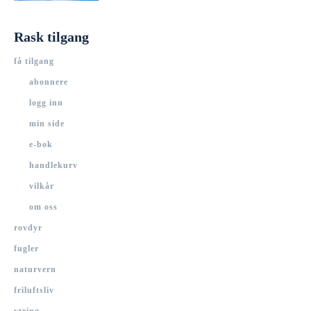
Rask tilgang
få tilgang
abonnere
logg inn
min side
e-bok
handlekurv
vilkår
om oss
rovdyr
fugler
naturvern
friluftsliv
ytring