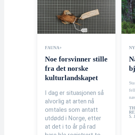
FAUNA+
NY
Noe forsvinner stille
N
fra det norske
b
kulturlandskapet
Sta
fel
I dag er situasjonen så
næ
alvorlig at arten nå
TH
omtales som antatt
RE
5. 
utdødd i Norge, etter
at det i to år på rad
bare ble registrert to