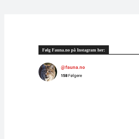
Følg Fauna.no på Instagram her:
@fauna.no
158
Følgere