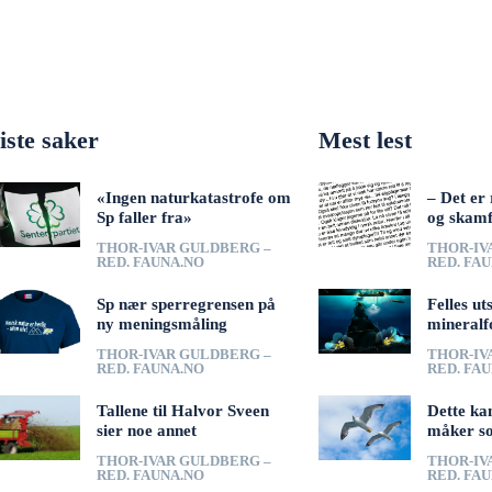
iste saker
Mest lest
«Ingen naturkatastrofe om
– Det er 
Sp faller fra»
og skamf
THOR-IVAR GULDBERG –
THOR-IV
RED. FAUNA.NO
RED. FA
Sp nær sperregrensen på
Felles ut
ny meningsmåling
mineralf
THOR-IVAR GULDBERG –
THOR-IV
RED. FAUNA.NO
RED. FA
Tallene til Halvor Sveen
Dette ka
sier noe annet
måker s
THOR-IVAR GULDBERG –
THOR-IV
RED. FAUNA.NO
RED. FA