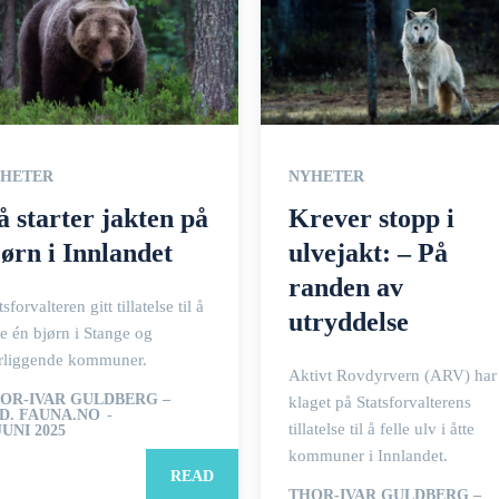
HETER
NYHETER
å starter jakten på
Krever stopp i
jørn i Innlandet
ulvejakt: – På
randen av
tsforvalteren gitt tillatelse til å
utryddelse
le én bjørn i Stange og
rliggende kommuner.
Aktivt Rovdyrvern (ARV) har
OR-IVAR GULDBERG –
klaget på Statsforvalterens
D. FAUNA.NO
-
tillatelse til å felle ulv i åtte
JUNI 2025
kommuner i Innlandet.
READ
THOR-IVAR GULDBERG –