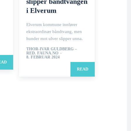
slipper båndtvangen
i Elverum
Elverum kommune innfører
ekstraordinær båndtvang, men
hunder mot ulver slipper unna.
THOR-IVAR GULDBERG –
RED. FAUNA.NO
-
8. FEBRUAR 2024
EAD
READ