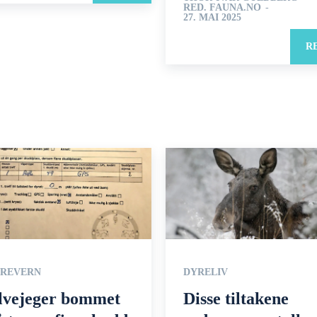
RED. FAUNA.NO
-
27. MAI 2025
R
REVERN
DYRELIV
lvejeger bommet
Disse tiltakene