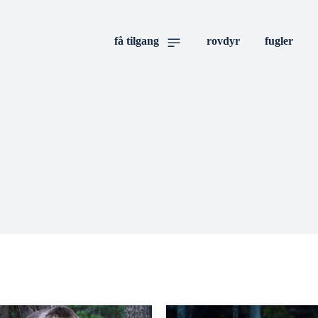
få tilgang
rovdyr
fugler