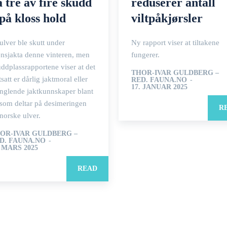
å tre av fire skudd
reduserer antall
på kloss hold
viltpåkjørsler
ulver ble skutt under
Ny rapport viser at tiltakene
ensjakta denne vinteren, men
fungerer.
ddplassrapportene viser at det
THOR-IVAR GULDBERG –
tsatt er dårlig jaktmoral eller
RED. FAUNA.NO
-
17. JANUAR 2025
nglende jaktkunnskaper blant
som deltar på desimeringen
R
norske ulver.
OR-IVAR GULDBERG –
D. FAUNA.NO
-
. MARS 2025
READ