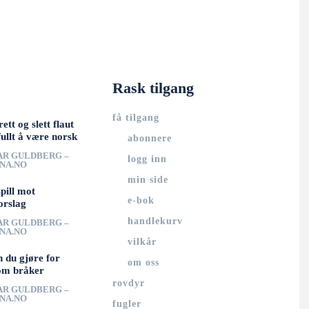
Rask tilgang
få tilgang
rett og slett flaut
ullt å være norsk
abonnere
AR GULDBERG –
logg inn
UNA.NO
min side
spill mot
e-bok
orslag
handlekurv
AR GULDBERG –
UNA.NO
vilkår
n du gjøre for
om oss
om bråker
rovdyr
AR GULDBERG –
UNA.NO
fugler