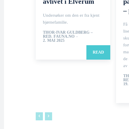
avlivet i Elverum
p
– 
Undersøker om den er fra kjent
bjørnefamilie.
Få 
lis
THOR-IVAR GULDBERG –
RED. FAUNA.NO
-
sku
2. MAI 2025
for
ma
READ
de 
av 
TH
RE
19