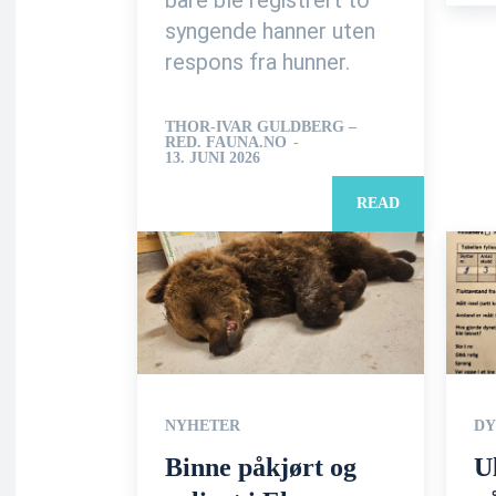
syngende hanner uten
respons fra hunner.
THOR-IVAR GULDBERG –
RED. FAUNA.NO
-
13. JUNI 2026
READ
NYHETER
DY
Binne påkjørt og
U