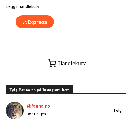
Legg i handlekurv
Handlekurv
Følg Fauna.no på Instagram her:
@fauna.no
Følg
158
Følgere