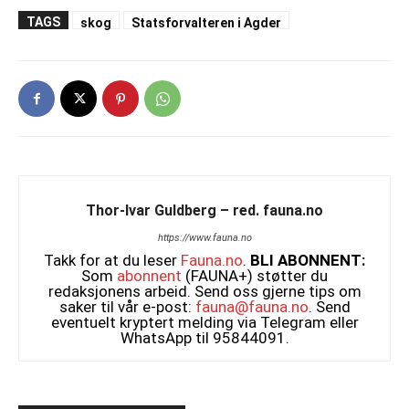
TAGS
skog
Statsforvalteren i Agder
Thor-Ivar Guldberg – red. fauna.no
https://www.fauna.no
Takk for at du leser
Fauna.no
.
BLI ABONNENT:
Som
abonnent
(FAUNA+) støtter du
redaksjonens arbeid. Send oss gjerne tips om
saker til vår e-post:
fauna@fauna.no
. Send
eventuelt kryptert melding via Telegram eller
WhatsApp til 95844091.