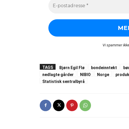
Vi spammer ikke
TAGS
Bjørn Egil Flø
bondeinntekt
bø
nedlagte gårder
NIBIO
Norge
produk
Statistisk sentralbyrå