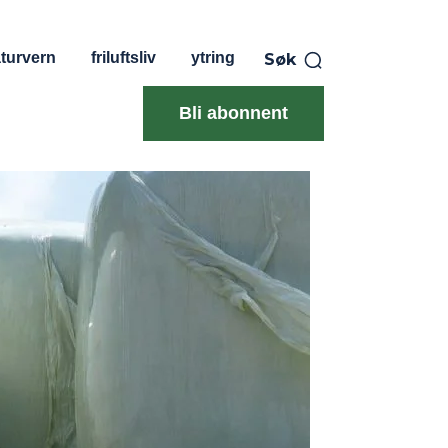
turvern
friluftsliv
ytring
Søk
Bli abonnent