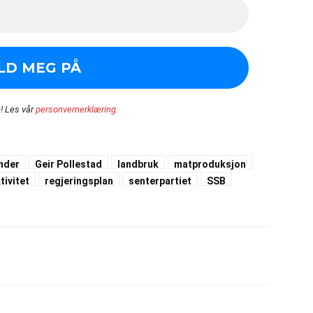
!
Les vår
personvernerklæring
.
nder
Geir Pollestad
landbruk
matproduksjon
tivitet
regjeringsplan
senterpartiet
SSB