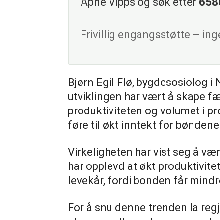
Åpne Vipps og søk etter
658
Frivillig engangsstøtte – in
Bjørn Egil Flø, bygdesosiolog i
utviklingen har vært å skape fæ
produktiviteten og volumet i pr
føre til økt inntekt for bøndene
Virkeligheten har vist seg å v
har opplevd at økt produktivitet
levekår, fordi bonden får mindr
For å snu denne trenden la regj