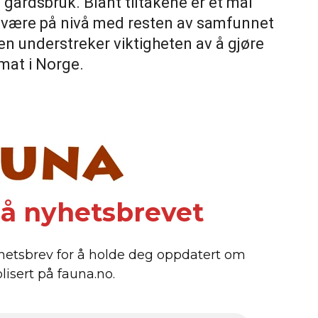
gårdsbruk. Blant tiltakene er et mål
å være på nivå med resten av samfunnet
n understreker viktigheten av å gjøre
mat i Norge.
å nyhetsbrevet
hetsbrev for å holde deg oppdatert om
lisert på fauna.no.