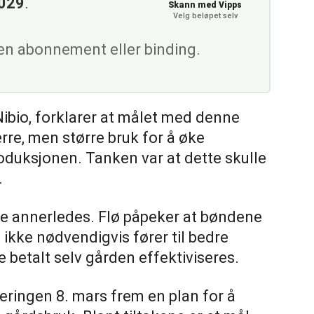
029
.
Skann med Vipps
Velg beløpet selv
gen abonnement eller binding.
 Nibio, forklarer at målet med denne
rre, men større bruk for å øke
oduksjonen. Tanken var at dette skulle
.
ære annerledes. Flø påpeker at bøndene
 ikke nødvendigvis fører til bedre
e betalt selv gården effektiviseres.
eringen 8. mars frem en plan for å