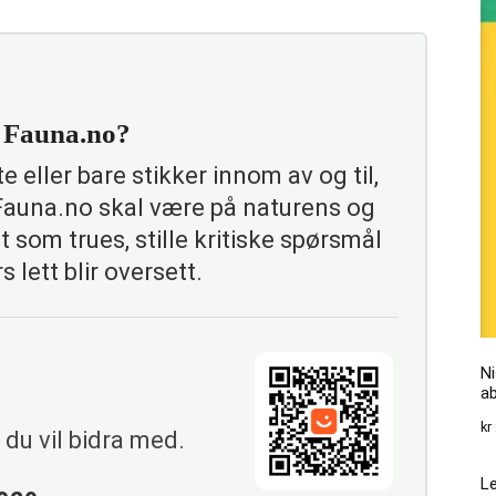
e Fauna.no?
 eller bare stikker innom av og til,
 Fauna.no skal være på naturens og
t som trues, stille kritiske spørsmål
s lett blir oversett.
Ni
a
kr
du vil bidra med.
Le