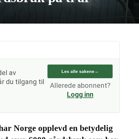
del av
Les alle sakene
→
 du tilgang til
Allerede abonnent?
Logg inn
e har Norge opplevd en betydelig