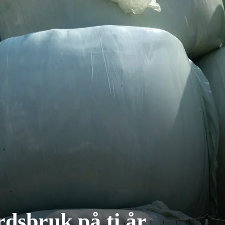
rdsbruk på ti år