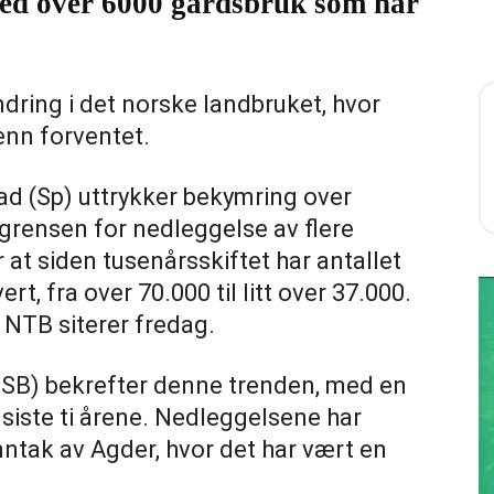
med over 6000 gårdsbruk som har
dring i det norske landbruket, hvor
enn forventet.
ad (Sp) uttrykker bekymring over
grensen for nedleggelse av flere
at siden tusenårsskiftet har antallet
rt, fra over 70.000 til litt over 37.000.
NTB siterer fredag.
 (SSB) bekrefter denne trenden, med en
iste ti årene. Nedleggelsene har
nntak av Agder, hvor det har vært en