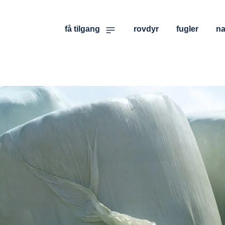
få tilgang
rovdyr
fugler
na