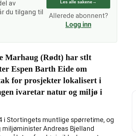
del av
Les alle sakene
→
 du tilgang til
Allerede abonnent?
Logg inn
ie Marhaug (Rødt) har stlt
ster Espen Barth Eide om
k for prosjekter lokalisert i
gen ivaretar natur og miljø i
i Stortingets muntlige spørretime, og
og miljøminister Andreas Bjelland