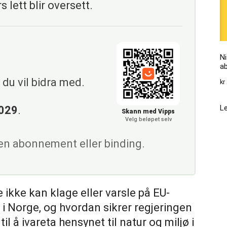
s lett blir oversett.
Ni
a
du vil bidra med.
kr
Le
029
.
Skann med Vipps
Velg beløpet selv
gen abonnement eller binding.
e ikke kan klage eller varsle på EU-
 i Norge, og hvordan sikrer regjeringen
l å ivareta hensynet til natur og miljø i