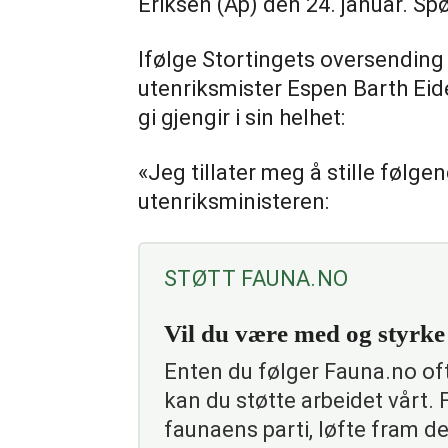
Eriksen (Ap) den 24. januar. Sp
Ifølge Stortingets oversending t
utenriksmister Espen Barth Eid
gi gjengir i sin helhet:
«Jeg tillater meg å stille følgen
utenriksministeren:
STØTT FAUNA.NO
Vil du være med og styrk
Enten du følger Fauna.no ofte
kan du støtte arbeidet vårt.
faunaens parti, løfte fram de