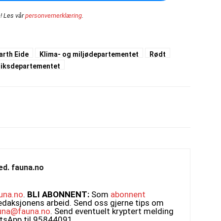
!
Les vår
personvernerklæring
.
arth Eide
Klima- og miljødepartementet
Rødt
riksdepartementet
ed. fauna.no
una.no
.
BLI ABONNENT:
Som
abonnent
edaksjonens arbeid. Send oss gjerne tips om
una@fauna.no
. Send eventuelt kryptert melding
atsApp til 95844091.