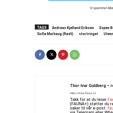
Vi spammer ikke
TAGS
Andreas Kjelland Eriksen
Espen B
Sofie Marhaug (Rødt)
stortringet
Uten
Thor-Ivar Guldberg – r
https://www.fauna.no
Takk for at du leser
Fa
(FAUNA+) støtter du r
saker til vår e-post:
fa
via Telegram eller Wh