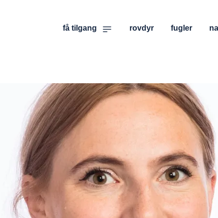
få tilgang
rovdyr
fugler
na