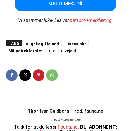
Vi spammer ikke!
Les vår
personvernerklæring
.
TAGS
Augskog-Høland
Lisensjakt
Miljødirektoratet
ulv
ulvejakt
Thor-Ivar Guldberg – red. fauna.no
https://www.fauna.no
Takk for at du leser
Fauna.no
.
BLI ABONNENT: