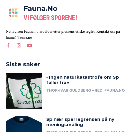
Fauna.no
VI FØLGER SPORENE!
Nettavisen Fauna.no arbeider etter pressens etiske regler. Kontakt oss på
fauna@fauna.no
Siste saker
«Ingen naturkatastrofe om Sp
faller fra»
THOR-IVAR GULDBERG – RED. FAUNA.NO
Sp nær sperregrensen på ny
meningsmåling