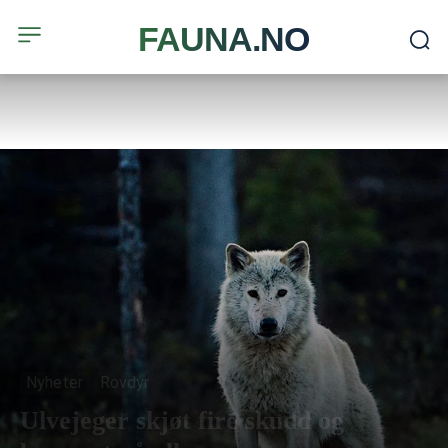
FAUNA.NO
Nyheter
Rovdyr
Ulvejeger skjøt fire skudd og