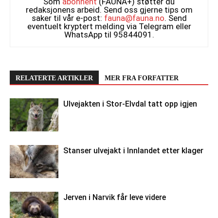
Som
abonnent
(FAUNA+) støtter du
redaksjonens arbeid. Send oss gjerne tips om
saker til vår e-post:
fauna@fauna.no
. Send
eventuelt kryptert melding via Telegram eller
WhatsApp til 95844091.
RELATERTE ARTIKLER
MER FRA FORFATTER
Ulvejakten i Stor-Elvdal tatt opp igjen
Stanser ulvejakt i Innlandet etter klager
Jerven i Narvik får leve videre