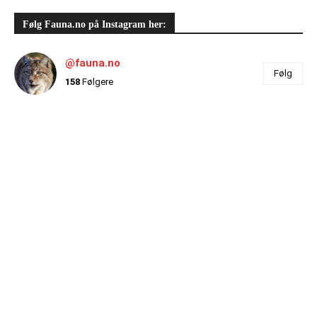
Følg Fauna.no på Instagram her:
@fauna.no
Følg
158
Følgere