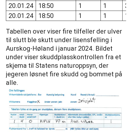
20.01.24
18:50
1
1
38
20.01.24
18:50
1
1
11
Tabellen over viser fire tilfeller der ulver
til slutt ble skutt under lisensfelling i
Aurskog-Høland i januar 2024. Bildet
under viser skuddplasskontrollen fra et
skjema til Statens naturoppsyn, der
jegeren løsnet fire skudd og bommet på
alle.