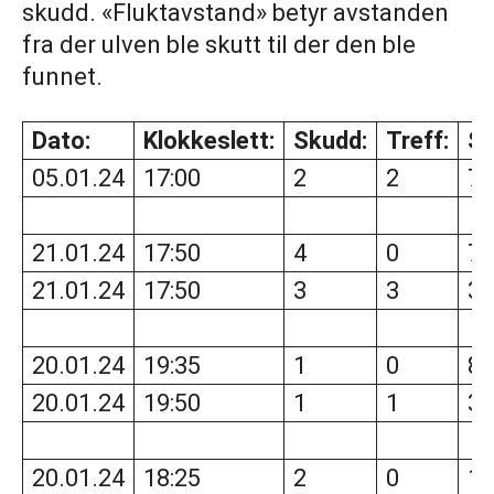
skudd. «Fluktavstand» betyr avstanden
fra der ulven ble skutt til der den ble
funnet.
Dato:
Klokkeslett:
Skudd:
Treff:
Sk
05.01.24
17:00
2
2
75
21.01.24
17:50
4
0
77
21.01.24
17:50
3
3
35
20.01.24
19:35
1
0
89
20.01.24
19:50
1
1
31
20.01.24
18:25
2
0
19