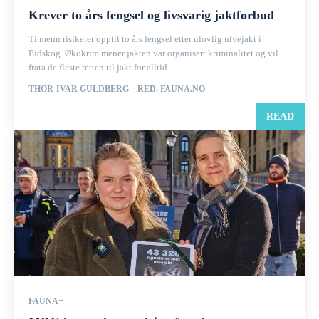
Krever to års fengsel og livsvarig jaktforbud
Ti menn risikerer opptil to års fengsel etter ulovlig ulvejakt i
Eidskog. Økokrim mener jakten var organisert kriminalitet og vil
frata de fleste retten til jakt for alltid.
THOR-IVAR GULDBERG – RED. FAUNA.NO
READ
FAUNA+