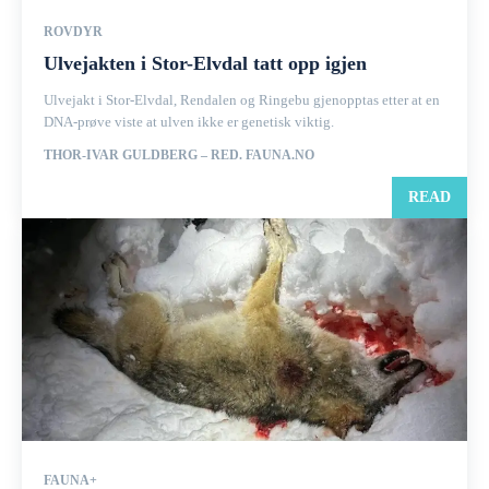
ROVDYR
Ulvejakten i Stor-Elvdal tatt opp igjen
Ulvejakt i Stor-Elvdal, Rendalen og Ringebu gjenopptas etter at en
DNA-prøve viste at ulven ikke er genetisk viktig.
THOR-IVAR GULDBERG – RED. FAUNA.NO
READ
FAUNA+