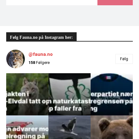
Følg Fauna.no på Instagram her:
@fauna.no
Følg
158
Følgere