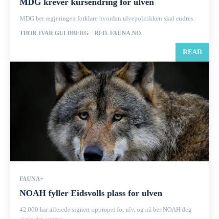
MDG krever kursendring for ulven
MDG ber regjeringen forklare hvordan ulvepolitikken skal endres.
THOR-IVAR GULDBERG – RED. FAUNA.NO
READ
FAUNA+
NOAH fyller Eidsvolls plass for ulven
42.000 har allerede signert oppropet for ulv, og nå ber NOAH deg