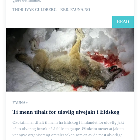
gjøre det samme.
THOR-IVAR GULDBERG – RED. FAUNA.NO
READ
FAUNA+
Ti menn tiltalt for ulovlig ulvejakt i Eidskog
Økokrim har tiltalt ti menn fra Eidskog i Innlandet for ulovlig jakt
på to ulver og forsøk på å felle en gaupe. Økokrim mener at jakten
var nøye organisert og omtaler saken som en av de mest alvorlige