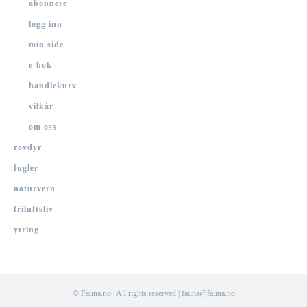
abonnere
logg inn
min side
e-bok
handlekurv
vilkår
om oss
rovdyr
fugler
naturvern
friluftsliv
ytring
© Fauna.no | All rights reserved | fauna@fauna.no