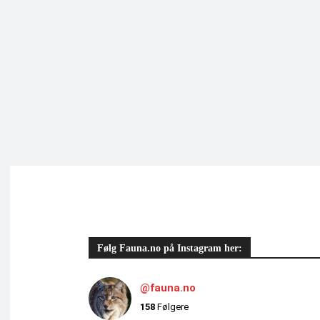
Følg Fauna.no på Instagram her:
@fauna.no
158
Følgere