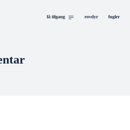
få tilgang
rovdyr
fugler
entar