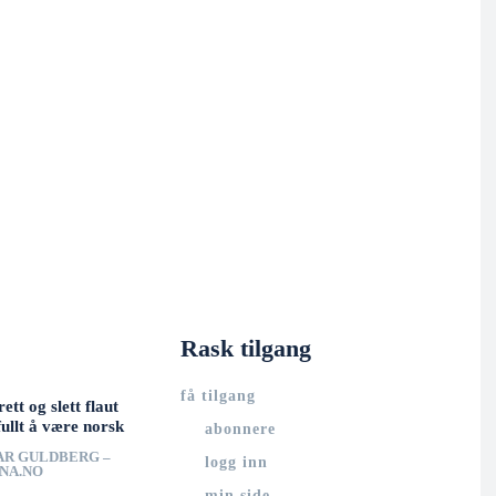
Rask tilgang
få tilgang
rett og slett flaut
ullt å være norsk
abonnere
AR GULDBERG –
logg inn
UNA.NO
min side