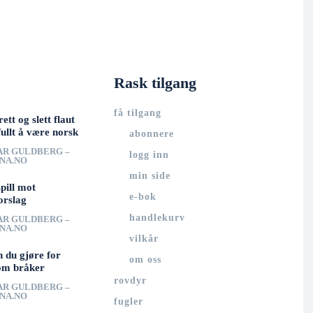
Rask tilgang
få tilgang
rett og slett flaut
ullt å være norsk
abonnere
AR GULDBERG –
logg inn
UNA.NO
min side
spill mot
e-bok
orslag
handlekurv
AR GULDBERG –
UNA.NO
vilkår
n du gjøre for
om oss
om bråker
rovdyr
AR GULDBERG –
UNA.NO
fugler