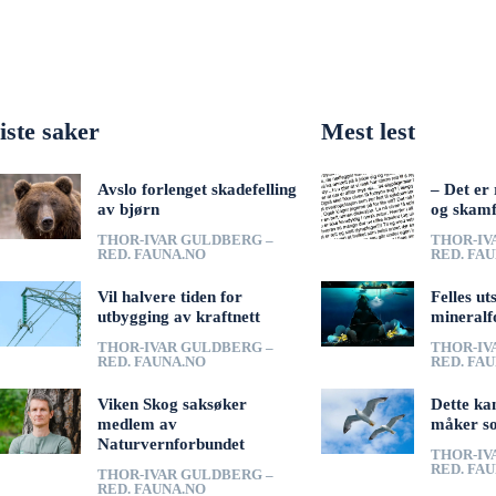
iste saker
Mest lest
Avslo forlenget skadefelling
– Det er 
av bjørn
og skamf
THOR-IVAR GULDBERG –
THOR-IV
RED. FAUNA.NO
RED. FA
Vil halvere tiden for
Felles ut
utbygging av kraftnett
mineralf
THOR-IVAR GULDBERG –
THOR-IV
RED. FAUNA.NO
RED. FA
Viken Skog saksøker
Dette ka
medlem av
måker s
Naturvernforbundet
THOR-IV
RED. FA
THOR-IVAR GULDBERG –
RED. FAUNA.NO