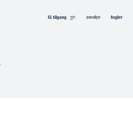
få tilgang
rovdyr
fugler
n