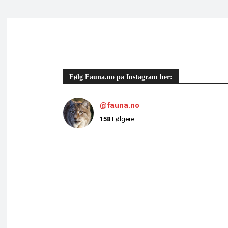
Følg Fauna.no på Instagram her:
@fauna.no
158
Følgere