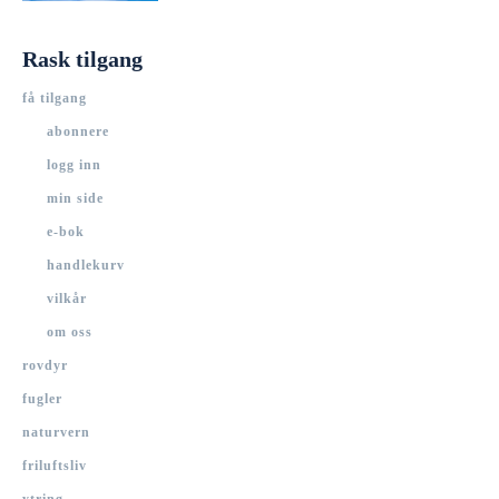
Rask tilgang
få tilgang
abonnere
logg inn
min side
e-bok
handlekurv
vilkår
om oss
rovdyr
fugler
naturvern
friluftsliv
ytring