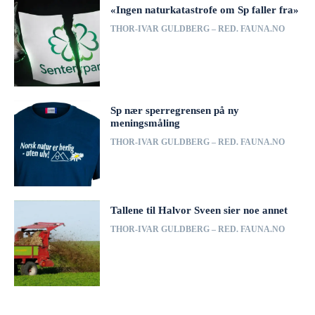
«Ingen naturkatastrofe om Sp faller fra»
THOR-IVAR GULDBERG – RED. FAUNA.NO
Sp nær sperregrensen på ny
meningsmåling
THOR-IVAR GULDBERG – RED. FAUNA.NO
Tallene til Halvor Sveen sier noe annet
THOR-IVAR GULDBERG – RED. FAUNA.NO