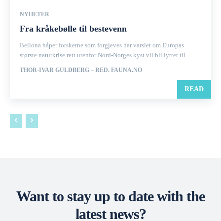
NYHETER
Fra kråkebølle til bestevenn
Bellona håper forskerne som forgjeves har varslet om Europas
største naturkrise rett utenfor Nord-Norges kyst vil bli lyttet til.
THOR-IVAR GULDBERG – RED. FAUNA.NO
READ
Want to stay up to date with the
latest news?