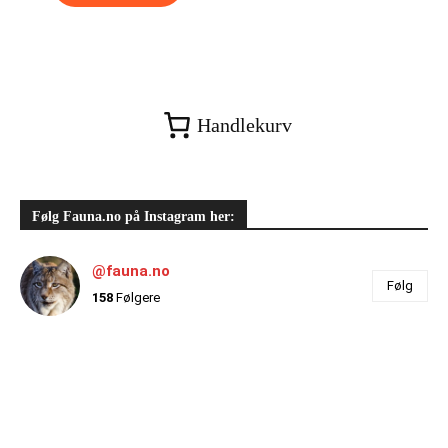
Handlekurv
Følg Fauna.no på Instagram her:
@fauna.no
Følg
158
Følgere