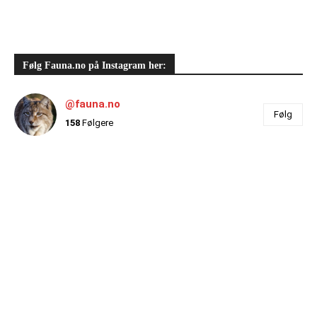
Følg Fauna.no på Instagram her:
@fauna.no
Følg
158
Følgere