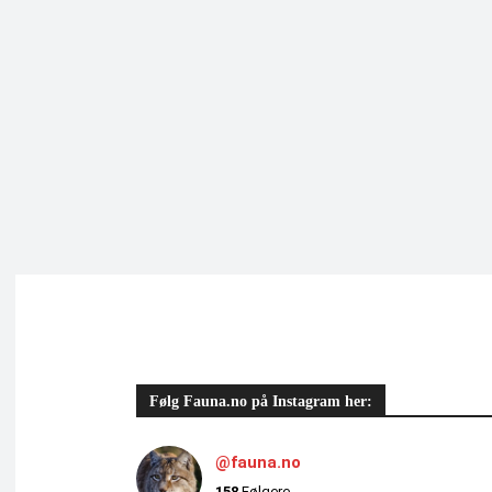
Følg Fauna.no på Instagram her:
@fauna.no
158
Følgere