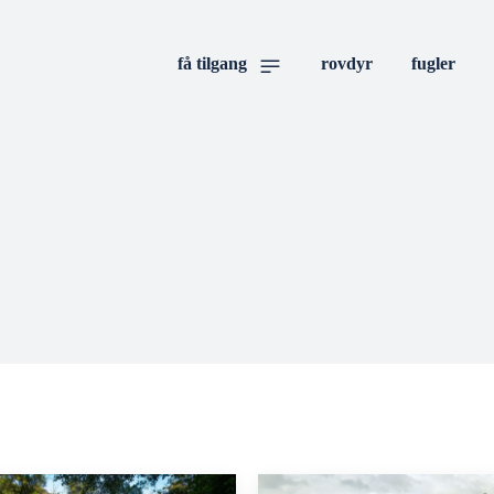
få tilgang
rovdyr
fugler