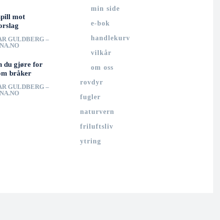
min side
spill mot
e-bok
orslag
handlekurv
AR GULDBERG –
UNA.NO
vilkår
n du gjøre for
om oss
om bråker
rovdyr
AR GULDBERG –
UNA.NO
fugler
naturvern
friluftsliv
ytring