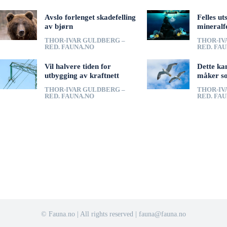
Avslo forlenget skadefelling
Felles ut
av bjørn
mineralf
THOR-IVAR GULDBERG –
THOR-IV
RED. FAUNA.NO
RED. FA
Vil halvere tiden for
Dette ka
utbygging av kraftnett
måker s
THOR-IVAR GULDBERG –
THOR-IV
RED. FAUNA.NO
RED. FA
© Fauna.no | All rights reserved | fauna@fauna.no