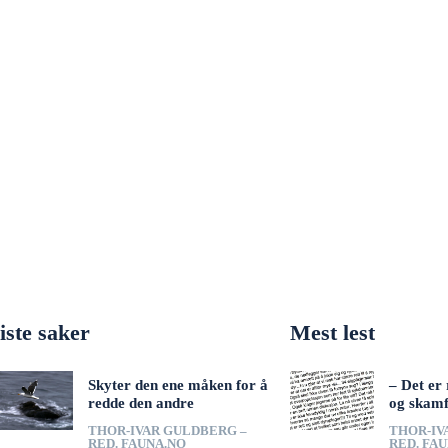
iste saker
Mest lest
Skyter den ene måken for å
– Det er 
redde den andre
og skamf
THOR-IVAR GULDBERG –
THOR-IV
RED. FAUNA.NO
RED. FA