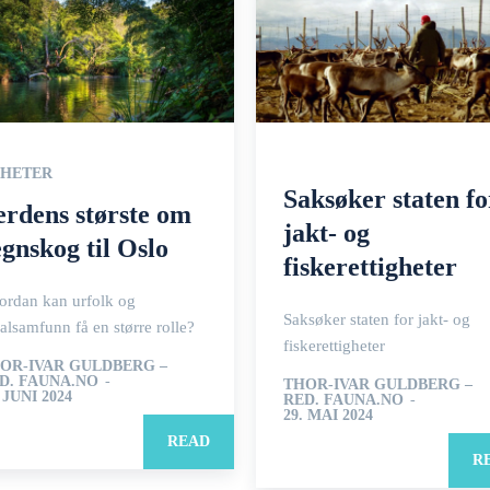
HETER
Saksøker staten fo
erdens største om
jakt- og
egnskog til Oslo
fiskerettigheter
ordan kan urfolk og
Saksøker staten for jakt- og
alsamfunn få en større rolle?
fiskerettigheter
OR-IVAR GULDBERG –
D. FAUNA.NO
-
THOR-IVAR GULDBERG –
 JUNI 2024
RED. FAUNA.NO
-
29. MAI 2024
READ
R