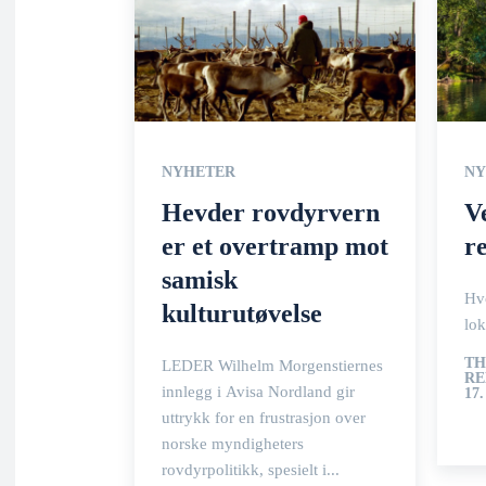
NYHETER
NY
Hevder rovdyrvern
V
er et overtramp mot
r
samisk
Hv
kulturutøvelse
lok
TH
LEDER Wilhelm Morgenstiernes
RE
innlegg i Avisa Nordland gir
17.
uttrykk for en frustrasjon over
norske myndigheters
rovdyrpolitikk, spesielt i...