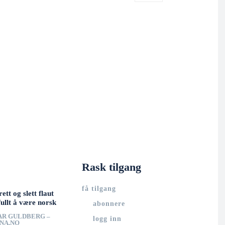
Rask tilgang
få tilgang
rett og slett flaut
ullt å være norsk
abonnere
AR GULDBERG –
logg inn
UNA.NO