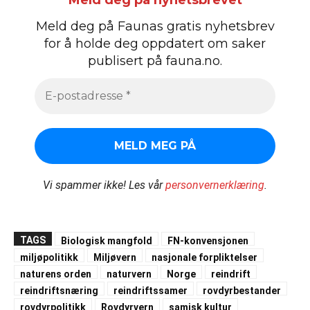
Meld deg på nyhetsbrevet
Meld deg på Faunas gratis nyhetsbrev
for å holde deg oppdatert om saker
publisert på fauna.no.
Vi spammer ikke!
Les vår
personvernerklæring
.
TAGS
Biologisk mangfold
FN-konvensjonen
miljøpolitikk
Miljøvern
nasjonale forpliktelser
naturens orden
naturvern
Norge
reindrift
reindriftsnæring
reindriftssamer
rovdyrbestander
rovdyrpolitikk
Rovdyrvern
samisk kultur