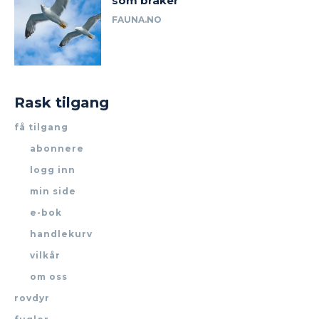
som bråker
FAUNA.NO
Rask tilgang
få tilgang
abonnere
logg inn
min side
e-bok
handlekurv
vilkår
om oss
rovdyr