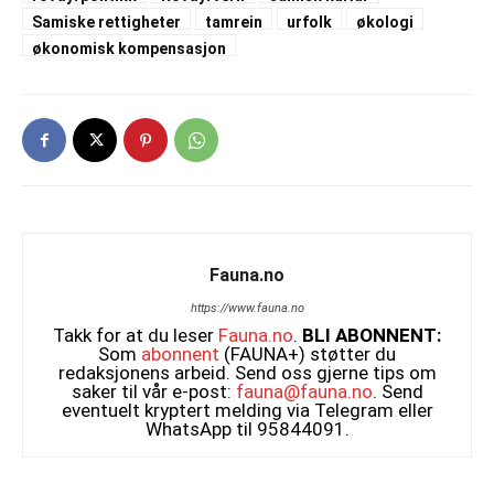
Samiske rettigheter
tamrein
urfolk
økologi
økonomisk kompensasjon
Fauna.no
https://www.fauna.no
Takk for at du leser
Fauna.no
.
BLI ABONNENT:
Som
abonnent
(FAUNA+) støtter du
redaksjonens arbeid. Send oss gjerne tips om
saker til vår e-post:
fauna@fauna.no
. Send
eventuelt kryptert melding via Telegram eller
WhatsApp til 95844091.