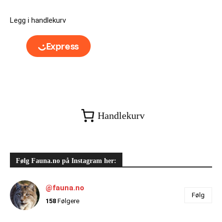
Legg i handlekurv
Handlekurv
Følg Fauna.no på Instagram her:
@fauna.no
Følg
158
Følgere