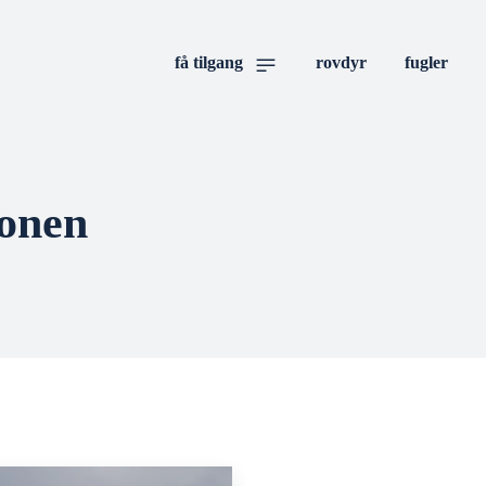
få tilgang
rovdyr
fugler
onen