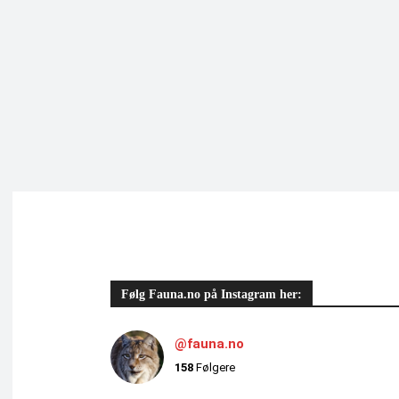
Følg Fauna.no på Instagram her:
@fauna.no
158
Følgere