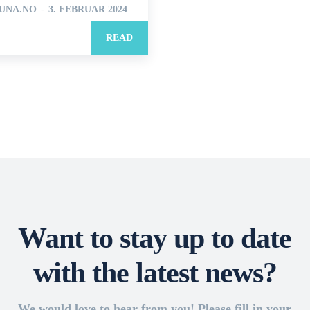
UNA.NO
-
3. FEBRUAR 2024
READ
Want to stay up to date
with the latest news?
We would love to hear from you! Please fill in your