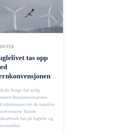
HETER
uglelivet tas opp
ed
ernkonvensjonen
dLife Norge har nylig
pdatert Bernkonvensjonen
d informasjon om de negative
nsekvensene Haram
dkraftverk har på fugleliv og
rneområder.