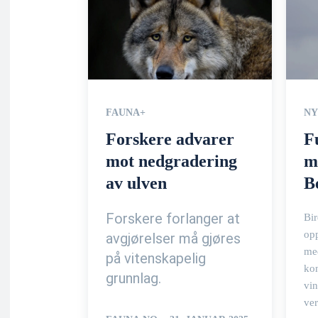
FAUNA+
NY
Forskere advarer
F
mot nedgradering
m
av ulven
B
Forskere forlanger at
Bir
op
avgjørelser må gjøres
me
på vitenskapelig
ko
grunnlag.
vin
ve