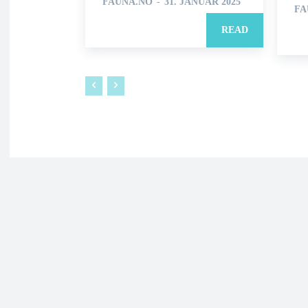
FAUNA.NO
-
31. JANUAR 2025
FA
READ