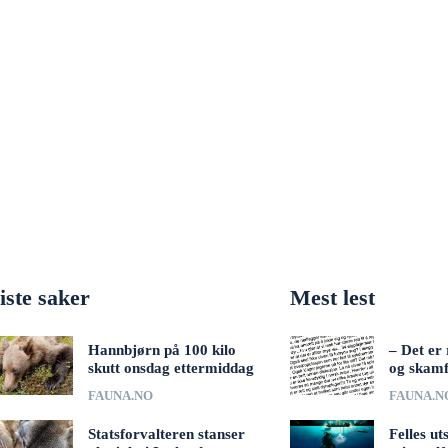
iste saker
Mest lest
Hannbjørn på 100 kilo
– Det er 
skutt onsdag ettermiddag
og skamf
FAUNA.NO
FAUNA.N
Statsforvalteren stanser
Felles ut