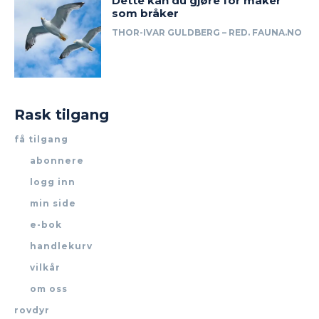
Dette kan du gjøre for måker
som bråker
THOR-IVAR GULDBERG – RED. FAUNA.NO
Rask tilgang
få tilgang
abonnere
logg inn
min side
e-bok
handlekurv
vilkår
om oss
rovdyr