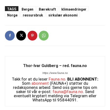
TAGS
Bergen
Bærekraft
klimaendringer
Norge
ressursbruk
sirkulær økonomi
Thor-Ivar Guldberg – red. fauna.no
https://www.fauna.no
Takk for at du leser
Fauna.no
.
BLI ABONNENT:
Som
abonnent
(FAUNA+) støtter du
redaksjonens arbeid. Send oss gjerne tips om
saker til vår e-post:
fauna@fauna.no
. Send
eventuelt kryptert melding via Telegram eller
WhatsApp til 95844091.