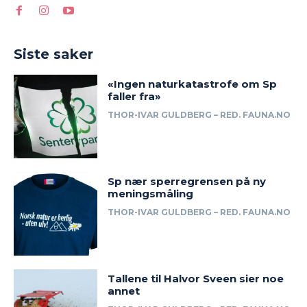
Siste saker
«Ingen naturkatastrofe om Sp
faller fra»
THOR-IVAR GULDBERG – RED. FAUNA.NO
Sp nær sperregrensen på ny
meningsmåling
THOR-IVAR GULDBERG – RED. FAUNA.NO
Tallene til Halvor Sveen sier noe
annet