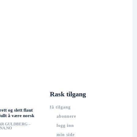
Rask tilgang
få tilgang
rett og slett flaut
ullt å være norsk
abonnere
AR GULDBERG –
logg inn
UNA.NO
min side