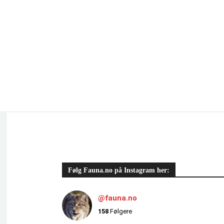
Følg Fauna.no på Instagram her:
@fauna.no
158
Følgere