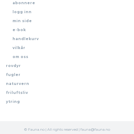
abonnere
logg inn
min side
e-bok
handlekurv
vilkår
om oss
rovdyr
fugler
naturvern
friluftsliv
ytring
© Fauna.no | All rights reserved | fauna@fauna.no