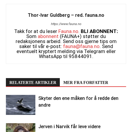
Thor-Ivar Guldberg – red. fauna.no
https://www.fauna.no
Takk for at du leser
Fauna.no
.
BLI ABONNENT:
Som
abonnent
(FAUNA+) støtter du
redaksjonens arbeid. Send oss gjerne tips om
saker til vår e-post:
fauna@fauna.no
. Send
eventuelt kryptert melding via Telegram eller
WhatsApp til 95844091.
RELATERTE ARTIKLER
MER FRA FORFATTER
Skyter den ene måken for å redde den
andre
Jerven i Narvik får leve videre