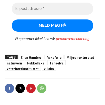
Vi spammer ikke!
Les vår
personvernerklæring
.
TAGS
Ellen Hambro
fiskefelle
Miljødirektoratet
naturvern
Pukkellaks
Tanaelva
veterinærinstituttet
villaks