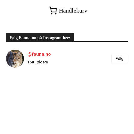
Handlekurv
Følg Fauna.no på Instagram her:
@fauna.no
Følg
158
Følgere