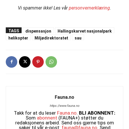
Vi spammer ikke!
Les vår
personvernerklæring
.
TAGS
dispensasjon
Hallingskarvet nasjonalpark
helikopter
Miljødirektoratet
sau
Fauna.no
https://www.fauna.no
Takk for at du leser
Fauna.no
.
BLI ABONNENT:
Som
abonnent
(FAUNA+) støtter du
redaksjonens arbeid. Send oss gjerne tips om
saker til vår e-post:
fauna@fauna.no
. Send