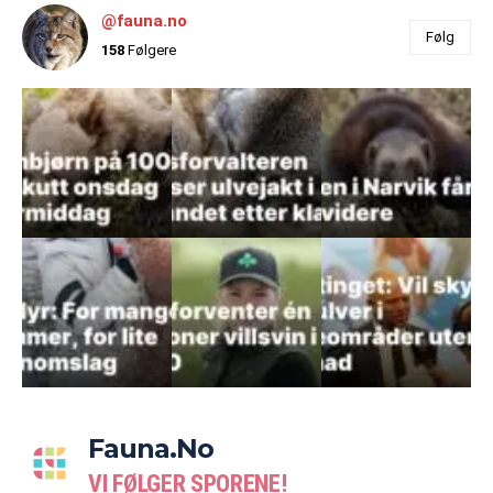
@fauna.no
Følg
158
Følgere
Fauna.no
VI FØLGER SPORENE!