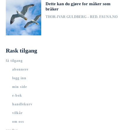
Dette kan du gjøre for måker som
bråker
THOR-IVAR GULDBERG – RED. FAUNA.NO
Rask tilgang
få tilgang
abonnere
logg inn
min side
e-bok
handlekurv
vilkår
om oss