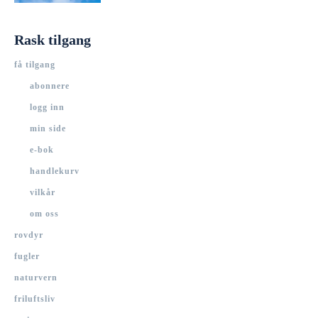
Rask tilgang
få tilgang
abonnere
logg inn
min side
e-bok
handlekurv
vilkår
om oss
rovdyr
fugler
naturvern
friluftsliv