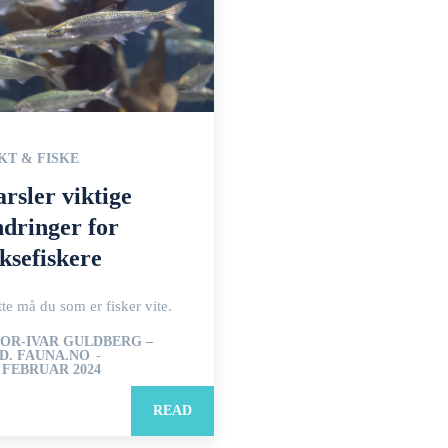
KT & FISKE
arsler viktige
ndringer for
aksefiskere
te må du som er fisker vite.
OR-IVAR GULDBERG –
D. FAUNA.NO
-
. FEBRUAR 2024
READ