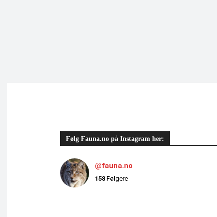
Følg Fauna.no på Instagram her:
@fauna.no
158
Følgere