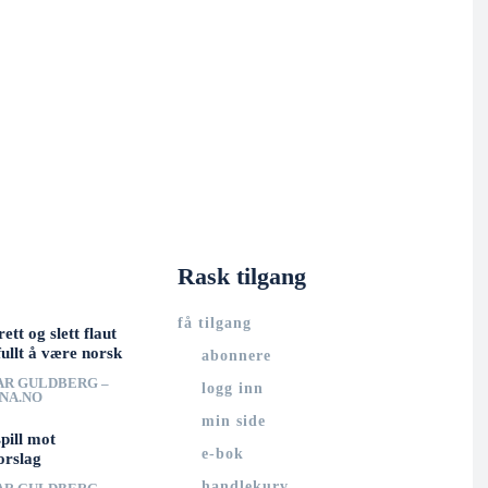
Rask tilgang
få tilgang
rett og slett flaut
ullt å være norsk
abonnere
AR GULDBERG –
logg inn
UNA.NO
min side
spill mot
e-bok
orslag
handlekurv