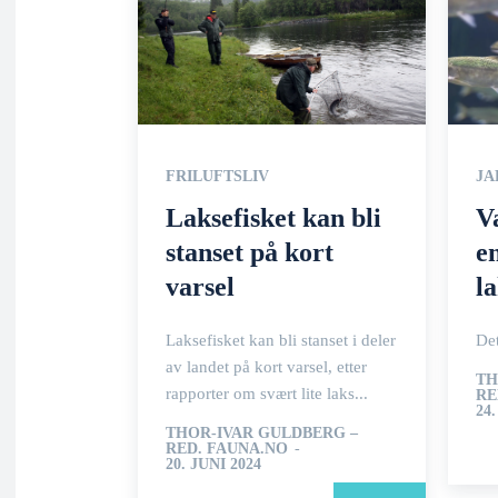
FRILUFTSLIV
JA
Laksefisket kan bli
V
stanset på kort
e
varsel
l
Laksefisket kan bli stanset i deler
Det
av landet på kort varsel, etter
TH
rapporter om svært lite laks...
RE
24
THOR-IVAR GULDBERG –
RED. FAUNA.NO
-
20. JUNI 2024