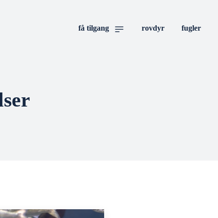
få tilgang
rovdyr
fugler
lser