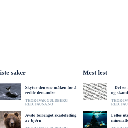
iste saker
Mest lest
Skyter den ene måken for å
– Det er 
redde den andre
og skamf
THOR-IVAR GULDBERG –
THOR-IV
RED. FAUNA.NO
RED. FA
Avslo forlenget skadefelling
Felles ut
av bjørn
mineralf