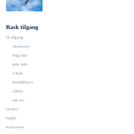
Rask tilgang
få tilgang
abonnere
logg inn
min side
e-bok
handlekurv
vilkår
om oss
rovdyr
fugler
naturvern