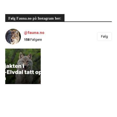
Følg Fauna.no på Instagram her:
@fauna.no
Følg
158
Følgere