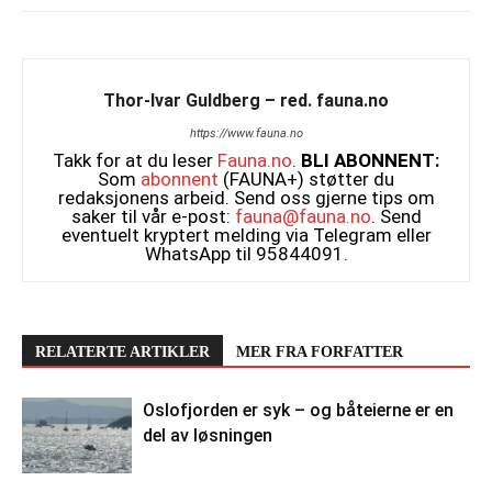
Thor-Ivar Guldberg – red. fauna.no
https://www.fauna.no
Takk for at du leser
Fauna.no
.
BLI ABONNENT:
Som
abonnent
(FAUNA+) støtter du
redaksjonens arbeid. Send oss gjerne tips om
saker til vår e-post:
fauna@fauna.no
. Send
eventuelt kryptert melding via Telegram eller
WhatsApp til 95844091.
RELATERTE ARTIKLER
MER FRA FORFATTER
Oslofjorden er syk – og båteierne er en
del av løsningen