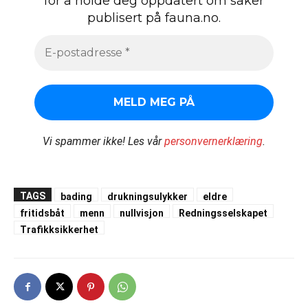
for å holde deg oppdatert om saker
publisert på fauna.no.
Vi spammer ikke!
Les vår
personvernerklæring
.
TAGS
bading
drukningsulykker
eldre
fritidsbåt
menn
nullvisjon
Redningsselskapet
Trafikksikkerhet