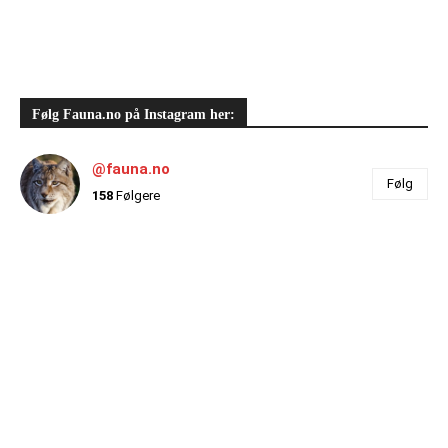
Følg Fauna.no på Instagram her:
@fauna.no
Følg
158
Følgere