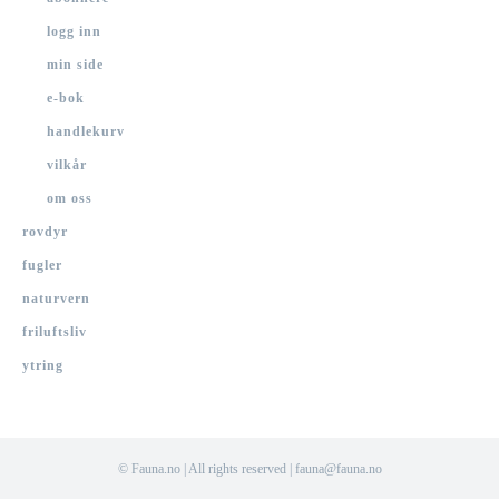
logg inn
min side
e-bok
handlekurv
vilkår
om oss
rovdyr
fugler
naturvern
friluftsliv
ytring
© Fauna.no | All rights reserved | fauna@fauna.no