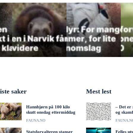
iste saker
Mest lest
Hannbjørn på 100 kilo
– Det er 
skutt onsdag ettermiddag
og skamf
FAUNA.NO
FAUNA.N
Statsforvalteren stanser
Felles ut