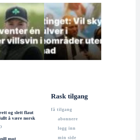
Rask tilgang
få tilgang
rett og slett flaut
ullt å være norsk
abonnere
O
logg inn
min side
spill mot