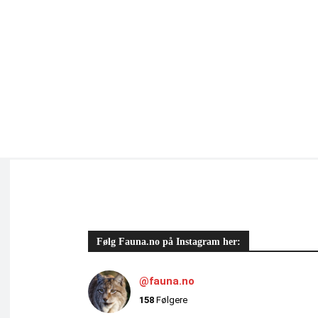
Følg Fauna.no på Instagram her:
@fauna.no
158
Følgere