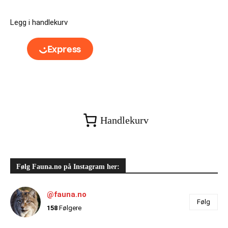
Legg i handlekurv
Handlekurv
Følg Fauna.no på Instagram her:
@fauna.no
Følg
158
Følgere