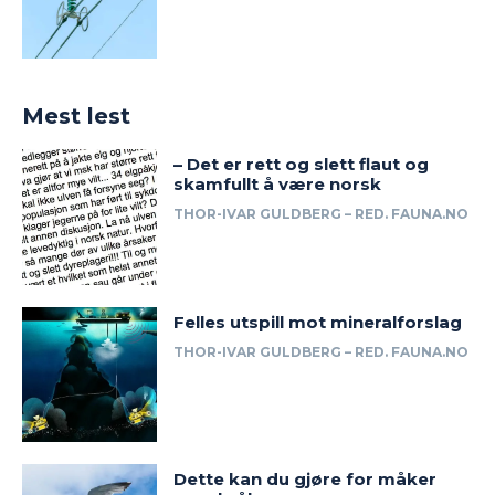
Mest lest
– Det er rett og slett flaut og
skamfullt å være norsk
THOR-IVAR GULDBERG – RED. FAUNA.NO
Felles utspill mot mineralforslag
THOR-IVAR GULDBERG – RED. FAUNA.NO
Dette kan du gjøre for måker