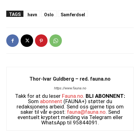
TAGS
havn
Oslo
Samferdsel
Thor-Ivar Guldberg – red. fauna.no
https://www.fauna.no
Takk for at du leser
Fauna.no
.
BLI ABONNENT:
Som
abonnent
(FAUNA+) støtter du
redaksjonens arbeid. Send oss gjerne tips om
saker til vår e-post:
fauna@fauna.no
. Send
eventuelt kryptert melding via Telegram eller
WhatsApp til 95844091.