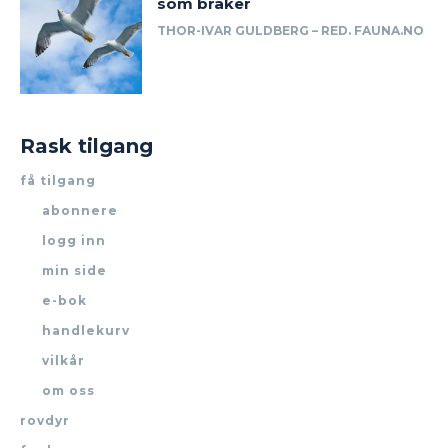
som bråker
THOR-IVAR GULDBERG – RED. FAUNA.NO
Rask tilgang
få tilgang
abonnere
logg inn
min side
e-bok
handlekurv
vilkår
om oss
rovdyr