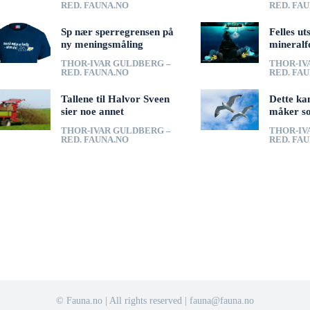
RED. FAUNA.NO
RED. FA
Sp nær sperregrensen på
Felles ut
ny meningsmåling
mineralf
THOR-IVAR GULDBERG –
THOR-IV
RED. FAUNA.NO
RED. FA
Tallene til Halvor Sveen
Dette ka
sier noe annet
måker s
THOR-IVAR GULDBERG –
THOR-IV
RED. FAUNA.NO
RED. FA
© Fauna.no | All rights reserved | fauna@fauna.no