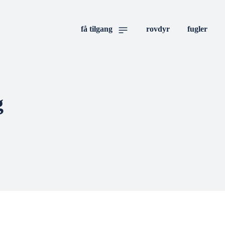
få tilgang
rovdyr
fugler
g