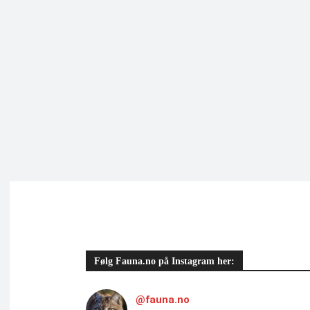
Følg Fauna.no på Instagram her:
@fauna.no