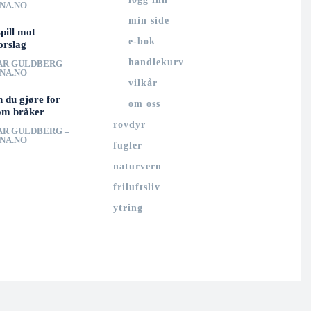
UNA.NO
min side
spill mot
e-bok
orslag
handlekurv
AR GULDBERG –
UNA.NO
vilkår
n du gjøre for
om oss
om bråker
rovdyr
AR GULDBERG –
UNA.NO
fugler
naturvern
friluftsliv
ytring