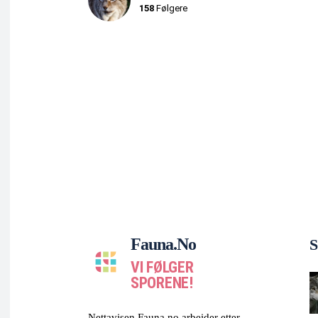
158
Følgere
Fauna.no
S
VI FØLGER
SPORENE!
Nettavisen Fauna.no arbeider etter