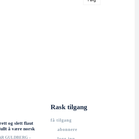
Rask tilgang
få tilgang
rett og slett flaut
ullt å være norsk
abonnere
AR GULDBERG –
logg inn