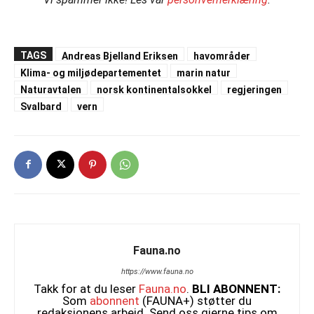
TAGS
Andreas Bjelland Eriksen
havområder
Klima- og miljødepartementet
marin natur
Naturavtalen
norsk kontinentalsokkel
regjeringen
Svalbard
vern
Fauna.no
https://www.fauna.no
Takk for at du leser
Fauna.no
.
BLI ABONNENT:
Som
abonnent
(FAUNA+) støtter du
redaksjonens arbeid. Send oss gjerne tips om