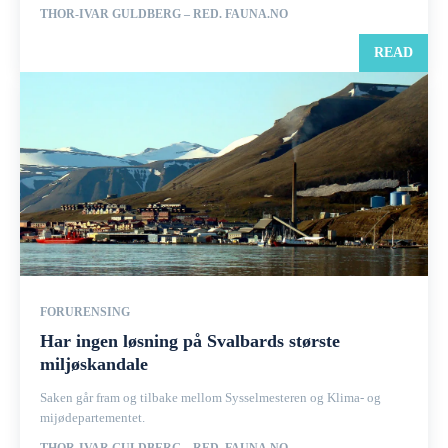
THOR-IVAR GULDBERG – RED. FAUNA.NO
READ
FORURENSING
Har ingen løsning på Svalbards største
miljøskandale
Saken går fram og tilbake mellom Sysselmesteren og Klima- og
mijødepartementet.