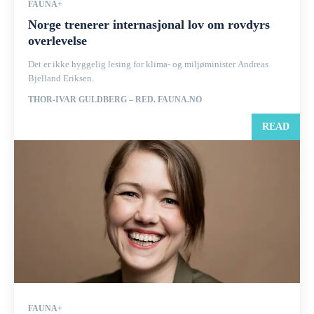
FAUNA+
Norge trenerer internasjonal lov om rovdyrs
overlevelse
Det er ikke hyggelig lesing for klima- og miljøminister Andreas
Bjelland Eriksen.
THOR-IVAR GULDBERG – RED. FAUNA.NO
READ
FAUNA+