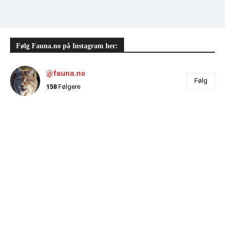
Følg Fauna.no på Instagram her:
@fauna.no
Følg
158
Følgere