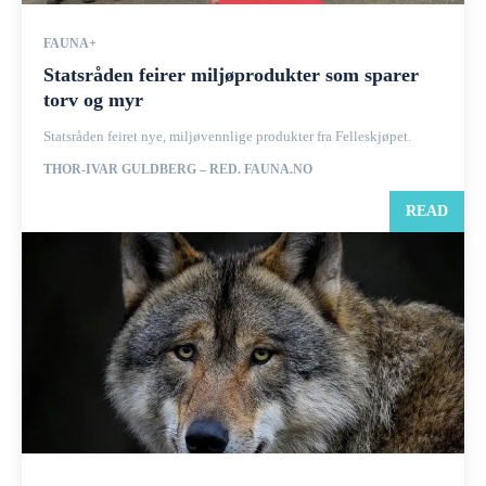
FAUNA+
Statsråden feirer miljøprodukter som sparer
torv og myr
Statsråden feiret nye, miljøvennlige produkter fra Felleskjøpet.
THOR-IVAR GULDBERG – RED. FAUNA.NO
READ