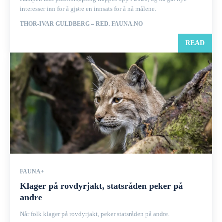
interesser inn for å gjøre en innsats for å nå målene.
THOR-IVAR GULDBERG – RED. FAUNA.NO
READ
FAUNA+
Klager på rovdyrjakt, statsråden peker på
andre
Når folk klager på rovdyrjakt, peker statsråden på andre.