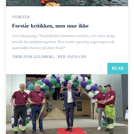
NYHETER
Forstår kritikken, men snur ikke
Gruvedumping i Førdefjorden fortsetter uendret, selv etter skarp
kritikk fra miljøbevegelsen. Hva svarer egentlig regjeringen når
spørsmålet havner på deres bord?
THOR-IVAR GULDBERG – RED. FAUNA.NO
READ