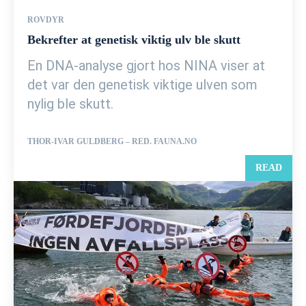
ROVDYR
Bekrefter at genetisk viktig ulv ble skutt
En DNA-analyse gjort hos NINA viser at
det var den genetisk viktige ulven som
nylig ble skutt.
THOR-IVAR GULDBERG – RED. FAUNA.NO
READ