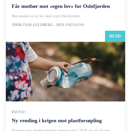
Får motbør mot «egen lov» for Oslofjorden
Hun ønsker at ny lov skal styre Oslofjorden.
THOR-IVAR GULDBERG – RED. FAUNA.NO
READ
FAUNA+
Ny vending i krigen mot plastforsøpling
Kampen mot plastforsøpling trappes opp i 2026, og nå går nye