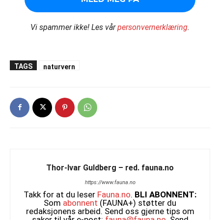
Vi spammer ikke!
Les vår
personvernerklæring
.
TAGS
naturvern
Thor-Ivar Guldberg – red. fauna.no
https://www.fauna.no
Takk for at du leser
Fauna.no
.
BLI ABONNENT:
Som
abonnent
(FAUNA+) støtter du
redaksjonens arbeid. Send oss gjerne tips om
saker til vår e-post:
fauna@fauna.no
. Send