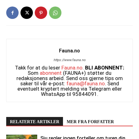
Fauna.no
https://www.fauna.no
Takk for at du leser
Fauna.no
.
BLI ABONNENT:
Som
abonnent
(FAUNA+) støtter du
redaksjonens arbeid. Send oss gjerne tips om
saker til vår e-post:
fauna@fauna.no
. Send
eventuelt kryptert melding via Telegram eller
WhatsApp til 95844091.
RELATERTE ARTIKLER
MER FRA FORFATTER
Sju regler ingen forteller om turen din