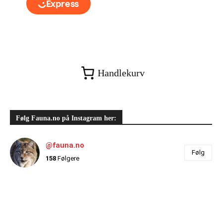
Handlekurv
Følg Fauna.no på Instagram her:
@fauna.no
Følg
158
Følgere