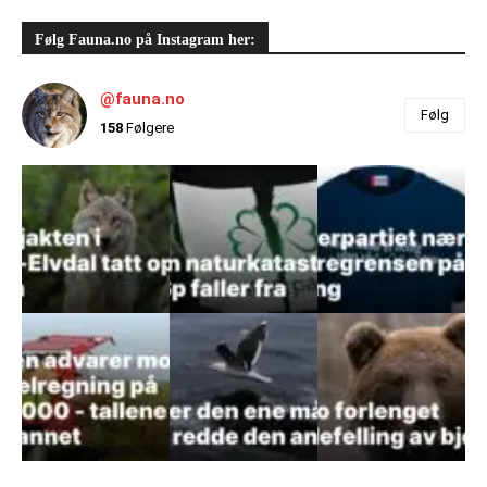
Følg Fauna.no på Instagram her:
@fauna.no
Følg
158
Følgere