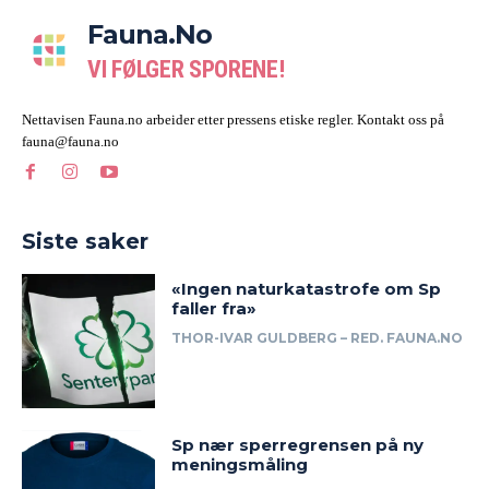
Fauna.no
VI FØLGER SPORENE!
Nettavisen Fauna.no arbeider etter pressens etiske regler. Kontakt oss på
fauna@fauna.no
Siste saker
«Ingen naturkatastrofe om Sp
faller fra»
THOR-IVAR GULDBERG – RED. FAUNA.NO
Sp nær sperregrensen på ny
meningsmåling