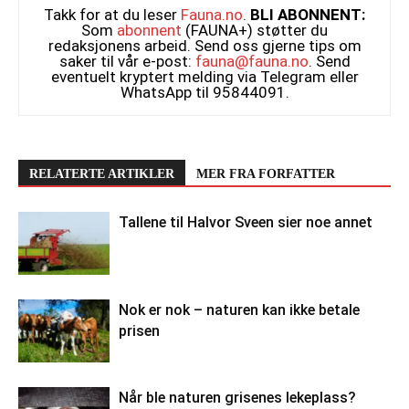
Takk for at du leser
Fauna.no
.
BLI ABONNENT:
Som
abonnent
(FAUNA+) støtter du
redaksjonens arbeid. Send oss gjerne tips om
saker til vår e-post:
fauna@fauna.no
. Send
eventuelt kryptert melding via Telegram eller
WhatsApp til 95844091.
RELATERTE ARTIKLER
MER FRA FORFATTER
Tallene til Halvor Sveen sier noe annet
Nok er nok – naturen kan ikke betale
prisen
Når ble naturen grisenes lekeplass?