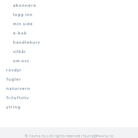
abonnere
logg inn
min side
e-bok
handlekurv
vilkår
om oss
rovdyr
fugler
naturvern
friluftsliv
ytring
© Fauna.no | All rights reserved | fauna@fauna.no