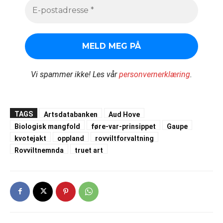
Vi spammer ikke!
Les vår
personvernerklæring
.
TAGS
Artsdatabanken
Aud Hove
Biologisk mangfold
føre-var-prinsippet
Gaupe
kvotejakt
oppland
rovviltforvaltning
Rovviltnemnda
truet art