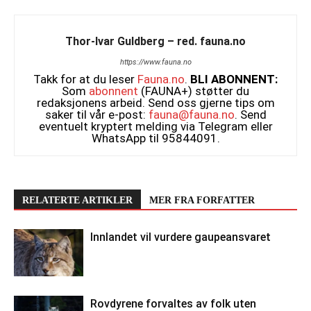
Thor-Ivar Guldberg – red. fauna.no
https://www.fauna.no
Takk for at du leser
Fauna.no
.
BLI ABONNENT:
Som
abonnent
(FAUNA+) støtter du
redaksjonens arbeid. Send oss gjerne tips om
saker til vår e-post:
fauna@fauna.no
. Send
eventuelt kryptert melding via Telegram eller
WhatsApp til 95844091.
RELATERTE ARTIKLER
MER FRA FORFATTER
Innlandet vil vurdere gaupeansvaret
Rovdyrene forvaltes av folk uten