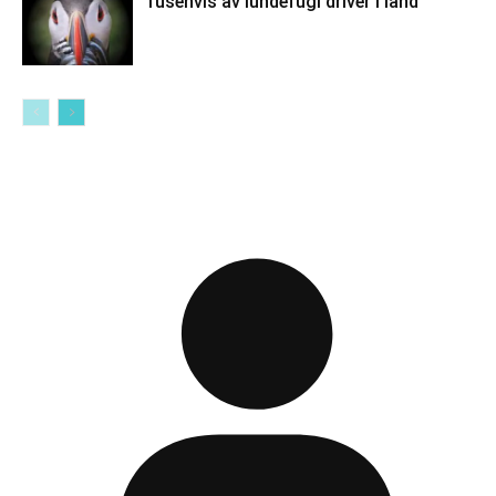
Tusenvis av lundefugl driver i land