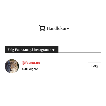
Handlekurv
Følg Fauna.no på Instagram her:
@fauna.no
Følg
158
Følgere