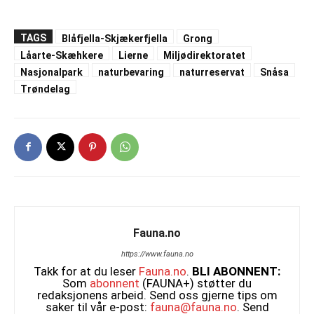
TAGS
Blåfjella-Skjækerfjella
Grong
Låarte-Skæhkere
Lierne
Miljødirektoratet
Nasjonalpark
naturbevaring
naturreservat
Snåsa
Trøndelag
Fauna.no
https://www.fauna.no
Takk for at du leser
Fauna.no
.
BLI ABONNENT:
Som
abonnent
(FAUNA+) støtter du
redaksjonens arbeid. Send oss gjerne tips om
saker til vår e-post:
fauna@fauna.no
. Send