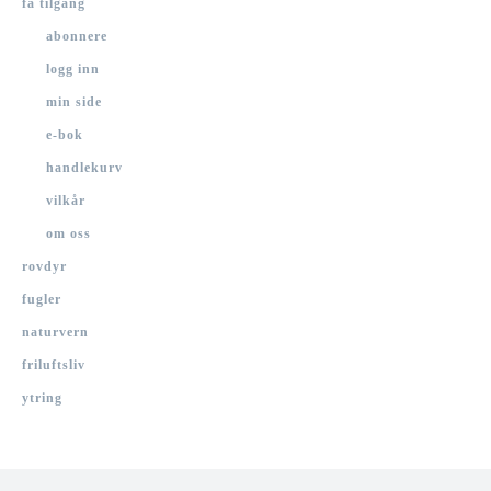
få tilgang
abonnere
logg inn
min side
e-bok
handlekurv
vilkår
om oss
rovdyr
fugler
naturvern
friluftsliv
ytring