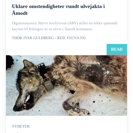
Uklare omstendigheter rundt ulvejakta i
Åmodt
Organisasjonen Aktivt rovdyrvern (ARV) stiller en rekke spørsmål
knyttet til fellingen av to ulver i Åmodt kommune.
THOR-IVAR GULDBERG – RED. FAUNA.NO
READ
NYHETER