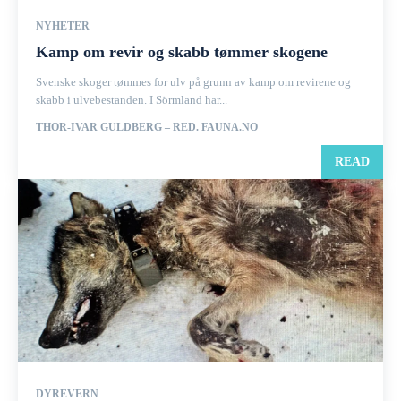
NYHETER
Kamp om revir og skabb tømmer skogene
Svenske skoger tømmes for ulv på grunn av kamp om revirene og
skabb i ulvebestanden. I Sörmland har...
THOR-IVAR GULDBERG – RED. FAUNA.NO
READ
DYREVERN