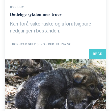
DYRELIV
Dødelige sykdommer truer
Kan forårsake raske og uforutsigbare
nedganger i bestanden.
THOR-IVAR GULDBERG – RED. FAUNA.NO
READ