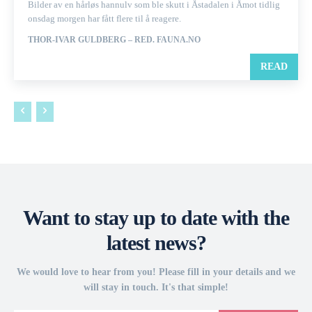
Bilder av en hårløs hannulv som ble skutt i Åstadalen i Åmot tidlig
onsdag morgen har fått flere til å reagere.
THOR-IVAR GULDBERG – RED. FAUNA.NO
READ
Want to stay up to date with the
latest news?
We would love to hear from you! Please fill in your details and we
will stay in touch. It's that simple!