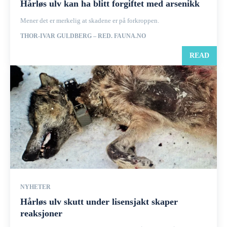
Hårløs ulv kan ha blitt forgiftet med arsenikk
Mener det er merkelig at skadene er på forkroppen.
THOR-IVAR GULDBERG – RED. FAUNA.NO
READ
NYHETER
Hårløs ulv skutt under lisensjakt skaper
reaksjoner