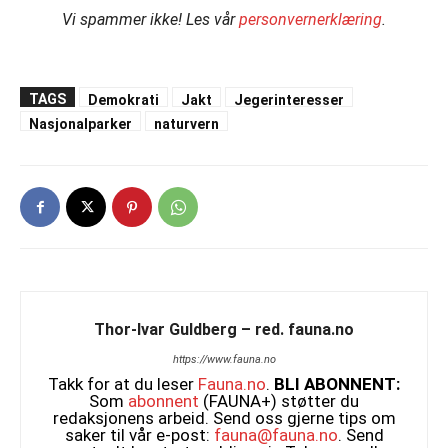
Vi spammer ikke!
Les vår
personvernerklæring
.
TAGS
Demokrati
Jakt
Jegerinteresser
Nasjonalparker
naturvern
Thor-Ivar Guldberg – red. fauna.no
https://www.fauna.no
Takk for at du leser
Fauna.no
.
BLI ABONNENT:
Som
abonnent
(FAUNA+) støtter du
redaksjonens arbeid. Send oss gjerne tips om
saker til vår e-post:
fauna@fauna.no
. Send