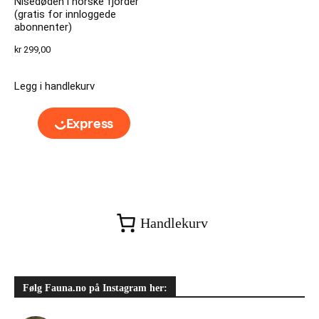
Nisedøden i norske fjorder
(gratis for innloggede
abonnenter)
kr
299,00
Legg i handlekurv
Handlekurv
Følg Fauna.no på Instagram her: