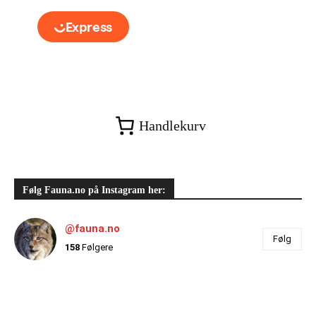
Handlekurv
Følg Fauna.no på Instagram her:
@fauna.no
Følg
158
Følgere