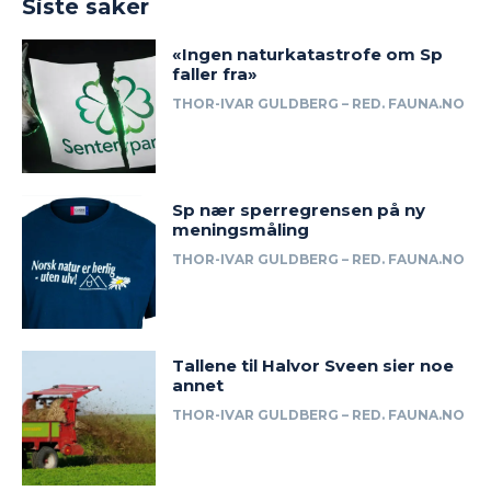
Siste saker
«Ingen naturkatastrofe om Sp
faller fra»
THOR-IVAR GULDBERG – RED. FAUNA.NO
Sp nær sperregrensen på ny
meningsmåling
THOR-IVAR GULDBERG – RED. FAUNA.NO
Tallene til Halvor Sveen sier noe
annet
THOR-IVAR GULDBERG – RED. FAUNA.NO