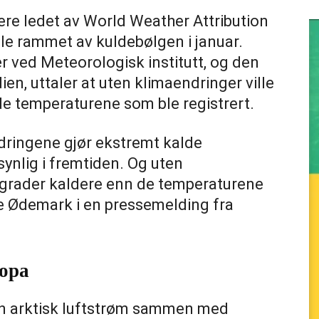
ere ledet av World Weather Attribution
e rammet av kuldebølgen i januar.
 ved Meteorologisk institutt, og den
en, uttaler at uten klimaendringer ville
de temperaturene som ble registrert.
ringene gjør ekstremt kalde
nlig i fremtiden. Og uten
4 grader kaldere enn de temperaturene
ne Ødemark i en pressemelding fra
ropa
 en arktisk luftstrøm sammen med