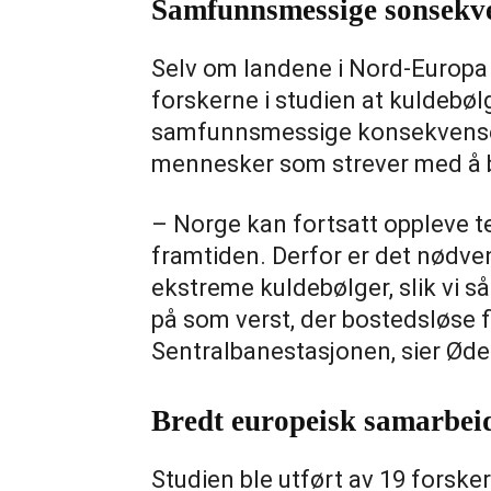
Samfunnsmessige sonsekv
Selv om landene i Nord-Europa e
forskerne i studien at kuldebøl
samfunnsmessige konsekvenser,
mennesker som strever med å 
– Norge kan fortsatt oppleve t
framtiden. Derfor er det nødve
ekstreme kuldebølger, slik vi s
på som verst, der bostedsløse 
Sentralbanestasjonen, sier Ød
Bredt europeisk samarbei
Studien ble utført av 19 forsk