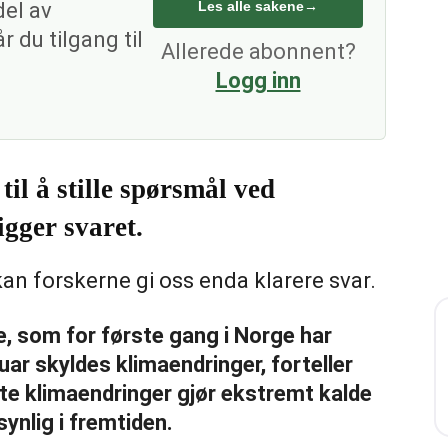
del av
Les alle sakene
→
 du tilgang til
Allerede abonnent?
Logg inn
til å stille spørsmål ved
gger svaret.
 kan forskerne gi oss enda klarere svar.
ie, som for første gang i Norge har
ar skyldes klimaendringer, forteller
e klimaendringer gjør ekstremt kalde
nlig i fremtiden.