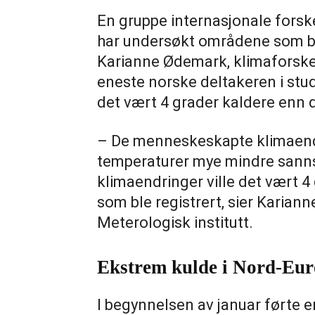
En gruppe internasjonale forsk
har undersøkt områdene som bl
Karianne Ødemark, klimaforsker
eneste norske deltakeren i studi
det vært 4 grader kaldere enn 
– De menneskeskapte klimaend
temperaturer mye mindre sannsy
klimaendringer ville det vært 
som ble registrert, sier Karian
Meterologisk institutt.
Ekstrem kulde i Nord-Eu
I begynnelsen av januar førte