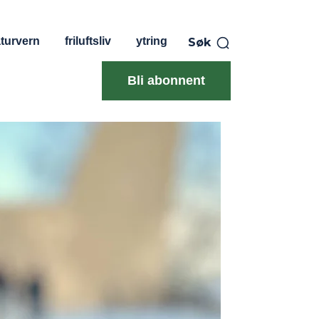
turvern
friluftsliv
ytring
Søk
Bli abonnent