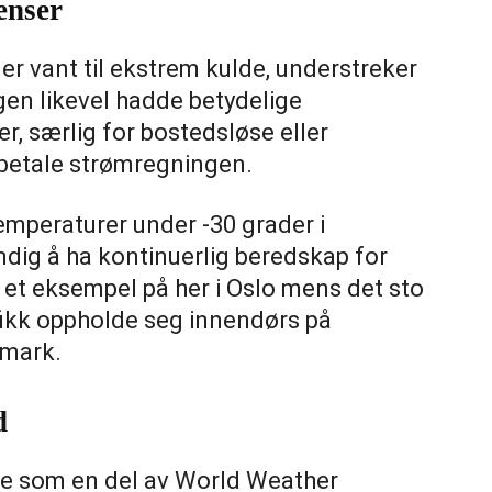
enser
r vant til ekstrem kulde, understreker
gen likevel hadde betydelige
 særlig for bostedsløse eller
betale strømregningen.
emperaturer under -30 grader i
ndig å ha kontinuerlig beredskap for
å et eksempel på her i Oslo mens det sto
fikk oppholde seg innendørs på
emark.
d
ere som en del av World Weather