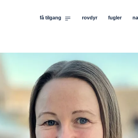
få tilgang
rovdyr
fugler
na