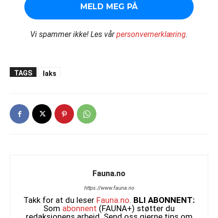
Vi spammer ikke!
Les vår
personvernerklæring
.
TAGS
laks
Fauna.no
https://www.fauna.no
Takk for at du leser
Fauna.no
.
BLI ABONNENT:
Som
abonnent
(FAUNA+) støtter du
redaksjonens arbeid. Send oss gjerne tips om