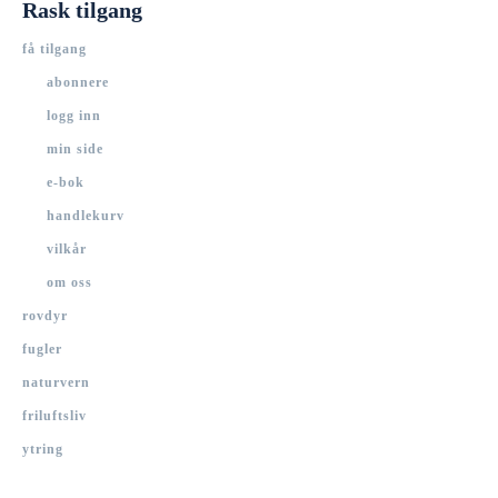
Rask tilgang
få tilgang
abonnere
logg inn
min side
e-bok
handlekurv
vilkår
om oss
rovdyr
fugler
naturvern
friluftsliv
ytring