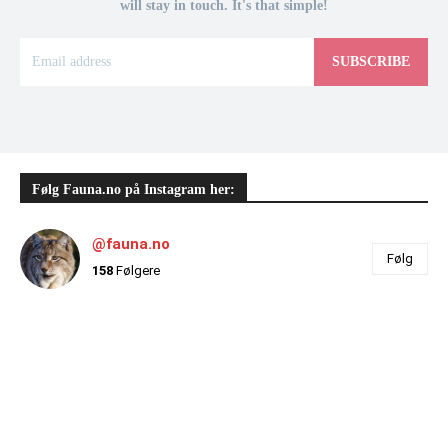
will stay in touch. It's that simple!
SUBSCRIBE
Følg Fauna.no på Instagram her:
@fauna.no
Følg
158
Følgere