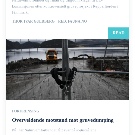
Naturvernforbundet og Natur og Ungdom klager til EU-
kommisjonen etter kontroversielt gruveprosjekt i Repparfjorden i
Finnmark.
THOR-IVAR GULDBERG – RED. FAUNA.NO
READ
FORURENSING
Overveldende motstand mot gruvedumping
Nå. har Naturvernforbundet fått svar på spørsmålene.