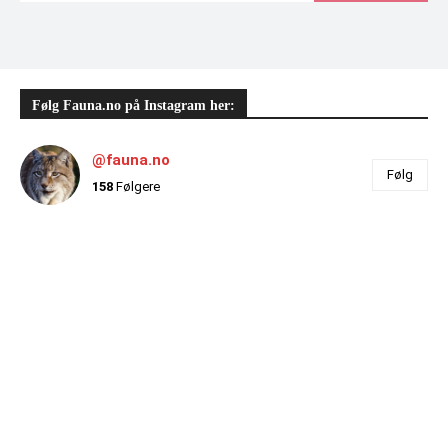
Følg Fauna.no på Instagram her:
@fauna.no
Følg
158
Følgere