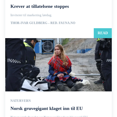
Krever at tillatelsene stoppes
Inviterer til markering lørdag.
THOR-IVAR GULDBERG – RED. FAUNA.NO
READ
NATURVERN
Norsk gruvegigant klaget inn til EU