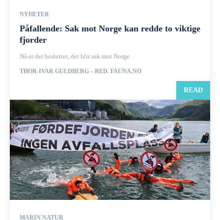
NYHETER
Påfallende: Sak mot Norge kan redde to viktige
fjorder
Nå er det besluttet, det blir sak mot Norge.
THOR-IVAR GULDBERG – RED. FAUNA.NO
READ
MARIN NATUR