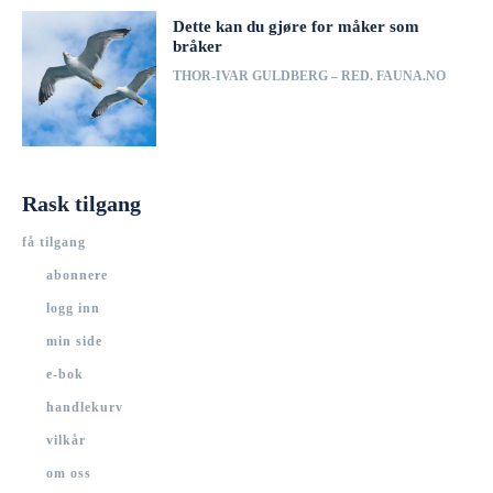
Dette kan du gjøre for måker som
bråker
THOR-IVAR GULDBERG – RED. FAUNA.NO
Rask tilgang
få tilgang
abonnere
logg inn
min side
e-bok
handlekurv
vilkår
om oss