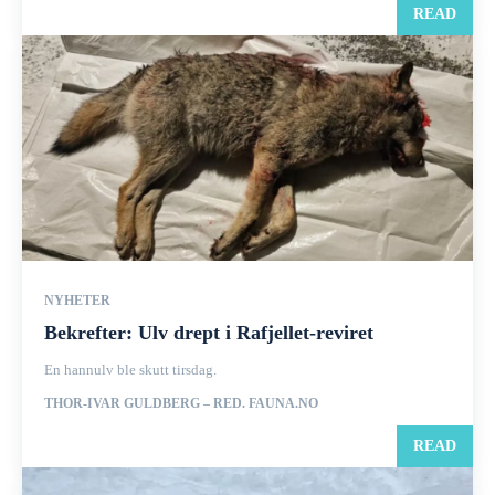
READ
NYHETER
Bekrefter: Ulv drept i Rafjellet-reviret
En hannulv ble skutt tirsdag.
THOR-IVAR GULDBERG – RED. FAUNA.NO
READ