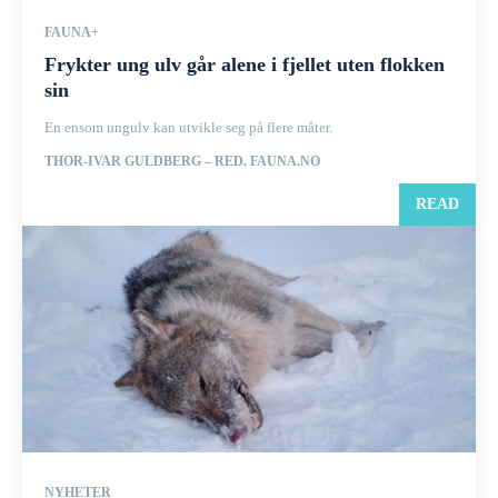
FAUNA+
Frykter ung ulv går alene i fjellet uten flokken
sin
En ensom ungulv kan utvikle seg på flere måter.
THOR-IVAR GULDBERG – RED. FAUNA.NO
READ
NYHETER