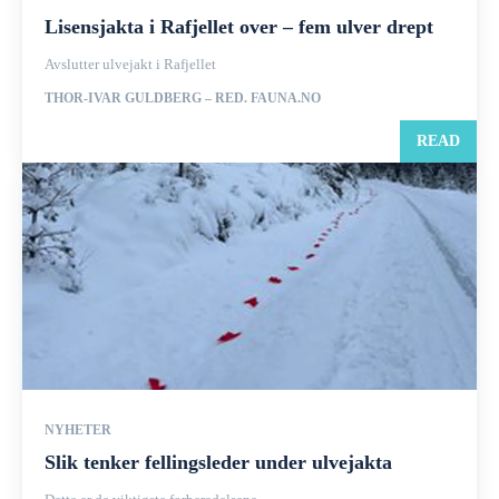
Lisensjakta i Rafjellet over – fem ulver drept
Avslutter ulvejakt i Rafjellet
THOR-IVAR GULDBERG – RED. FAUNA.NO
READ
NYHETER
Slik tenker fellingsleder under ulvejakta