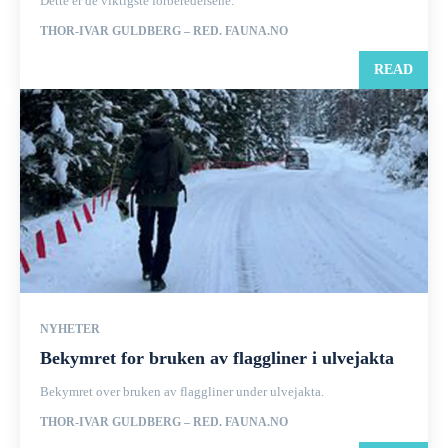
Dette er de viktigste forberedelsene.
THOR-IVAR GULDBERG – RED. FAUNA.NO
READ
NYHETER
Bekymret for bruken av flaggliner i ulvejakta
Bekymret over bruken av flaggliner under ulvejakta.
THOR-IVAR GULDBERG – RED. FAUNA.NO