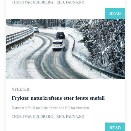
THOR-IVAR GULDBERG – RED. FAUNA.NO
READ
NYHETER
Frykter naturkreftene etter første snøfall
Naturen slår til med sitt første snøfall før vinteren.
THOR-IVAR GULDBERG – RED. FAUNA.NO
READ