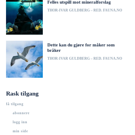
Felles utspill mot mineralforslag
THOR-IVAR GULDBERG – RED. FAUNA.NO
Dette kan du gjøre for måker som
bråker
THOR-IVAR GULDBERG – RED. FAUNA.NO
Rask tilgang
få tilgang
abonnere
logg inn
min side