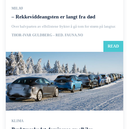
MILJØ
– Rekkeviddeangsten er langt fra død
Over halvparten av elbilistene frykter å gå tom for strøm på langtur.
THOR-IVAR GULDBERG – RED. FAUNA.NO
READ
KLIMA