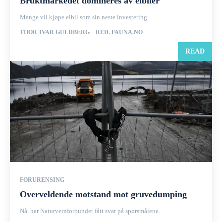
Bruktmarkedet domineres av elbiler
Mange vil kjøpe elbil som sin neste investering.
THOR-IVAR GULDBERG – RED. FAUNA.NO
READ
FORURENSING
Overveldende motstand mot gruvedumping
Nå. har Naturvernforbundet fått svar på spørsmålene.