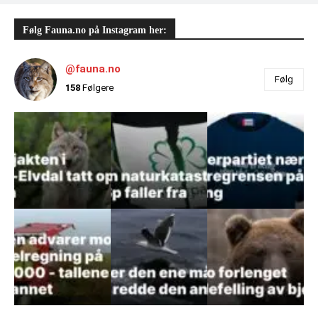
Følg Fauna.no på Instagram her:
@fauna.no
Følg
158
Følgere