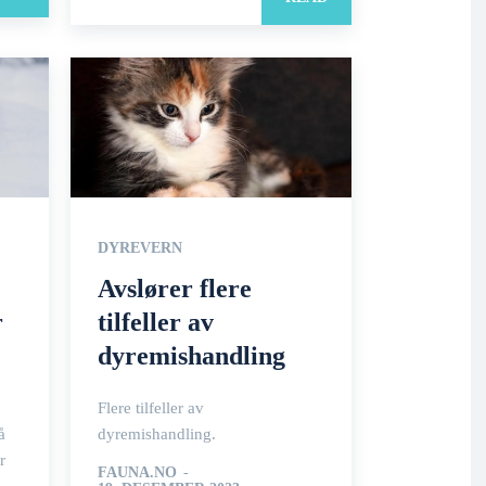
DYREVERN
Avslører flere
r
tilfeller av
dyremishandling
Flere tilfeller av
å
dyremishandling.
r
FAUNA.NO
-