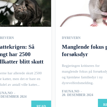
REVERN
DYREVERN
attekrigen: Så
Manglende fokus 
angt har 2500
forsøksdyr
llkatter blitt skutt
Regjeringen kritiseres for
manglende fokus på forsøksd
erne har allerede skutt 2500
og hjemløse familiedyr i ny
le katter, men det er bare en
dyrevelferdsmelding.
kdel av antall ville katter...
FAUNA.NO
-
UNA.NO
-
20. DESEMBER 2024
. DESEMBER 2024
R
READ