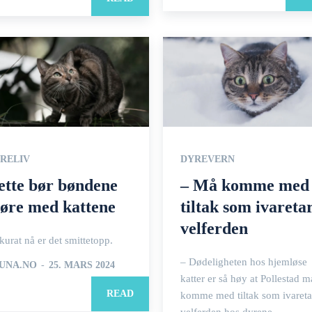
RELIV
DYREVERN
ette bør bøndene
– Må komme med
jøre med kattene
tiltak som ivareta
velferden
urat nå er det smittetopp.
– Dødeligheten hos hjemløse
UNA.NO
-
25. MARS 2024
katter er så høy at Pollestad m
READ
komme med tiltak som ivareta