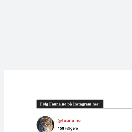
Følg Fauna.no på Instagram her:
@fauna.no
158
Følgere