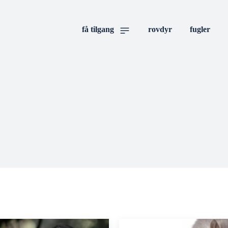
få tilgang
rovdyr
fugler