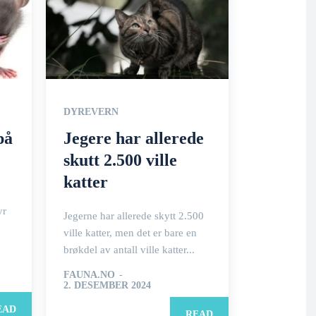
DYREVERN
på
Jegere har allerede
skutt 2.500 ville
katter
yr
Jegerne har allerede skytt 2.500
ville katter, men det er bare en
brøkdel av antall ville katter...
FAUNA.NO
-
2. DESEMBER 2024
EAD
READ