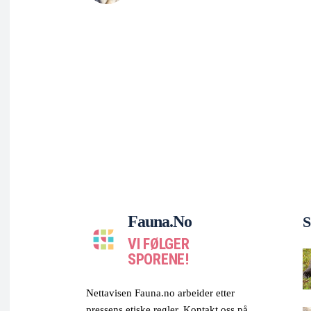
Fauna.no
S
VI FØLGER
SPORENE!
Nettavisen Fauna.no arbeider etter
pressens etiske regler. Kontakt oss på