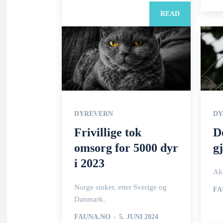
READ
DYREVERN
DY
Frivillige tok
D
omsorg for 5000 dyr
g
i 2023
Akk
Norge sinker, etter Sverige og
FA
Danmark.
FAUNA.NO
-
5. JUNI 2024