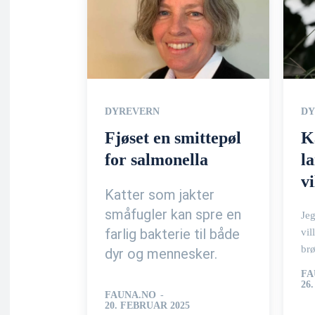
DYREVERN
DY
Fjøset en smittepøl
K
for salmonella
l
vi
Katter som jakter
småfugler kan spre en
Jeg
farlig bakterie til både
vil
brø
dyr og mennesker.
FA
26
FAUNA.NO
-
20. FEBRUAR 2025