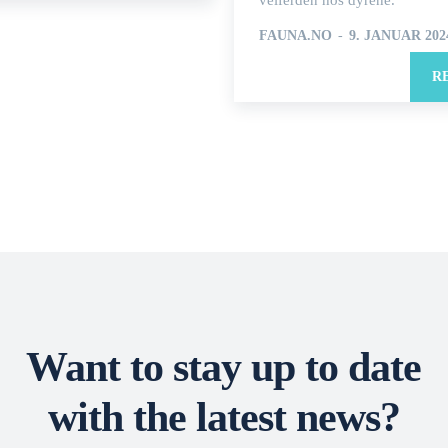
velferden hos dyrene.
FAUNA.NO
-
9. JANUAR 202
R
Want to stay up to date
with the latest news?