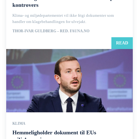
kontrovers
Klima- og miljødepartementet vil ikke frigi dokumenter som
handler om klagebehandlingen for ulvejakt.
THOR-IVAR GULDBERG – RED. FAUNA.NO
READ
KLIMA
Hemmeligholder dokument til EUs