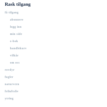
Rask tilgang
få tilgang
abonnere
logg inn
min side
e-bok
handlekurv
vilkår
om oss
rovdyr
fugler
naturvern
friluftsliv
ytring