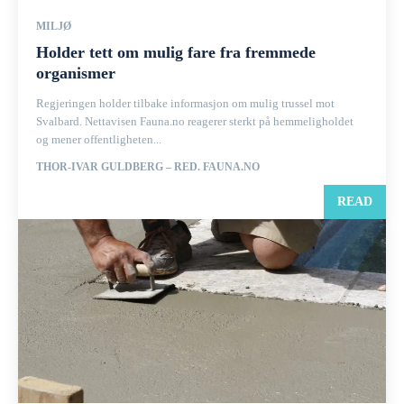
MILJØ
Holder tett om mulig fare fra fremmede
organismer
Regjeringen holder tilbake informasjon om mulig trussel mot
Svalbard. Nettavisen Fauna.no reagerer sterkt på hemmeligholdet
og mener offentligheten...
THOR-IVAR GULDBERG – RED. FAUNA.NO
READ