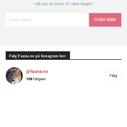
will stay in touch. It's that simple!
SUBSCRIBE
Følg Fauna.no på Instagram her:
@fauna.no
Følg
158
Følgere