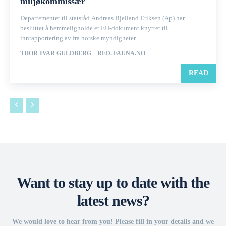
miljøkommissær
Departementet til statsråd Andreas Bjelland Eriksen (Ap) har
besluttet å hemmeligholde et EU-dokument knyttet til
innrapportering av fra norske myndigheter.
THOR-IVAR GULDBERG – RED. FAUNA.NO
READ
Want to stay up to date with the
latest news?
We would love to hear from you! Please fill in your details and we