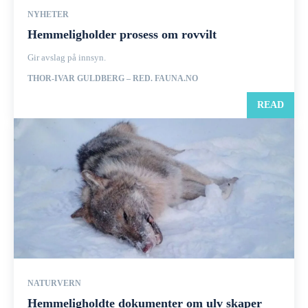
NYHETER
Hemmeligholder prosess om rovvilt
Gir avslag på innsyn.
THOR-IVAR GULDBERG – RED. FAUNA.NO
READ
NATURVERN
Hemmeligholdte dokumenter om ulv skaper